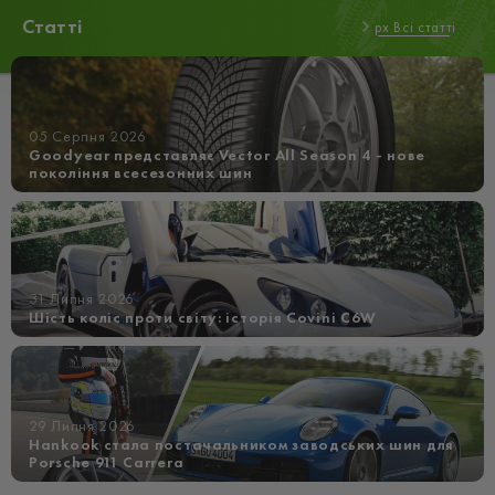
Статті
px Всі статті
05 Серпня 2026
Goodyear представляє Vector All Season 4 - нове
покоління всесезонних шин
31 Липня 2026
Шість коліс проти світу: історія Covini C6W
29 Липня 2026
Hankook стала постачальником заводських шин для
Porsche 911 Carrera