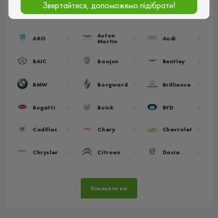
Звертайтеся, допоможемо підібрати!
Acura
Alfa Romeo
Alpine
Aston
ARO
Audi
Martin
BAIC
Baojun
Bentley
BMW
Borgward
Brilliance
Bugatti
Buick
BYD
Cadillac
Chery
Chevrolet
Chrysler
Citroen
Dacia
Показати всі