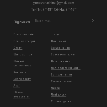
goroshinashina@gmail.com
Пн-Пт: 9
-18
Сб-Нд: 9
-16
00
00
00
00
Підписка
Про компанію
Шини
Наші партнери
Літні шини
Статті
Зимові шини
Шиномонтаж
Всесезонні шини
Шинний
Легкові шини
калькулятор
Легковантажнi шини
Контакти
Вантажнi шини
Карта сайту
Сільгосп шини
Акції
Диски
Обмін і
Литі диски
повернення
Сталеві диски