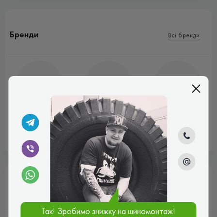
Бренди
Всі бренди
BF Goodrich
Cooper
Federal
Марки авто
Так! Зробимо знижку на шиномонтаж!