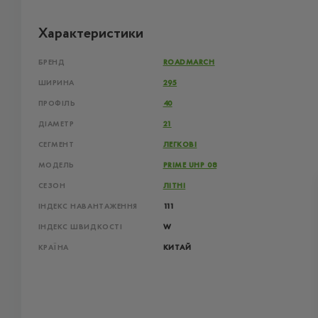
Характеристики
БРЕНД
ROADMARCH
ШИРИНА
295
ПРОФІЛЬ
40
ДІАМЕТР
21
СЕГМЕНТ
ЛЕГКОВІ
МОДЕЛЬ
PRIME UHP 08
СЕЗОН
ЛІТНІ
ІНДЕКС НАВАНТАЖЕННЯ
111
ІНДЕКС ШВИДКОСТІ
W
КРАЇНА
КИТАЙ