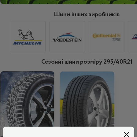
Шини інших виробників
Сезонні шини розміру 295/40R21