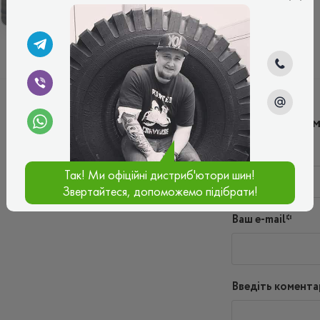
ЗИМОВІ
ЛІТНІ
Написати ко
Ім'я*
Так! Ми офіційні дистриб'ютори шин!
Звертайтеся, допоможемо підібрати!
Ваш e-mail*
Введіть комента