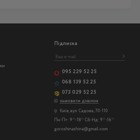
Підписка
ски
095 229 52 25
068 139 52 25
073 029 52 25
ЗАМОВИТИ ДЗВІНОК
Київ, вул. Садова, 70-110
Пн-Пт: 9
-18
Сб-Нд: 9
-16
00
00
00
00
goroshinashina@gmail.com