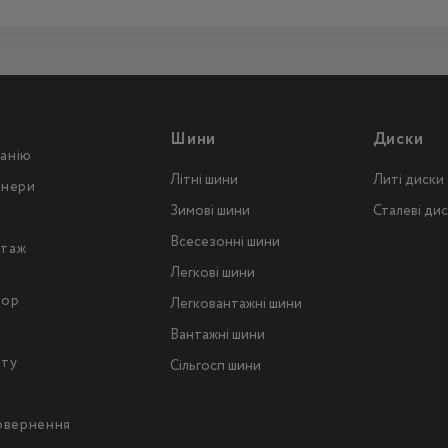
Шини
Диски
анію
Літні шини
Литі диски
тнери
Зимові шини
Сталеві ди
Всесезонні шини
таж
Легкові шини
тор
Легковантажнi шини
Вантажнi шини
йту
Сільгосп шини
повернення