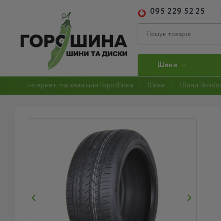
095 229 52 25
Шини
Інтернет-магазин шин ГороШина
Шини
Шини Roadm