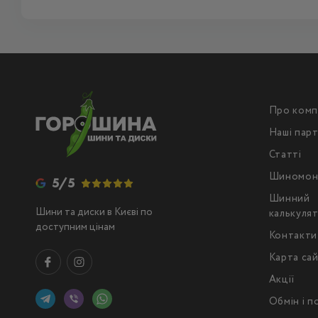
Про комп
Наші пар
Статті
Шиномон
5/5
Шинний
Шини та диски в Києві по
калькуля
доступним цінам
Контакти
Карта са
Акції
Обмін і 