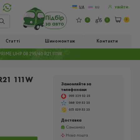
UA
RU
УВІЙТИ
0
0
0
Статті
Шиномонтаж
Контакти
IME UHP 08 295/40 R21 111W
R21 111W
Замовляйте за
телефонами
095 229 52 25
068 139 52 25
073 029 52 25
Доставка
Самовивіз
Нова пошта