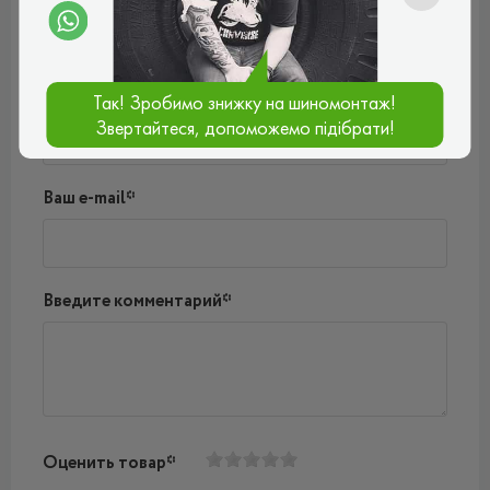
Пока нет комментариев
Написать комментарий
Имя*
Так! Зробимо знижку на шиномонтаж!
Звертайтеся, допоможемо підібрати!
Ваш e-mail*
Введите комментарий*
Оценить товар*