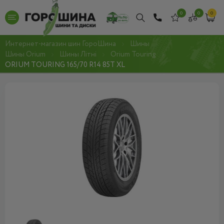
0
0
0
Интернет-магазин шин ГороШина
Шины
Шины Orium
Шины Літні
Orium Touring
ORIUM TOURING 165/70 R14 85T XL