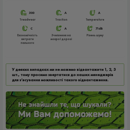
300
A
A
Treadwear
Traction
Temperature
C
A
71dB
Економічність
Зчеплення на
Рівень шуму
витрати
мокрої дорозі
пального
У деяких випадках ми не можемо відвантажити 1, 2, 3
шт., тому просимо звертатися до наших менеджерів
для з’ясування можливості такого відвантаження.