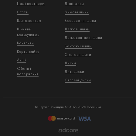
Наші партнери
Літні шини
Статті
Зимові шини
Шиномонтаж
Всесезонні шини
Шинний
Легкові шини
калькулятор
Легковантажнi шини
Контакти
Вантажнi шини
Карта сайту
Сільгосп шини
Акції
Диски
Обмін і
Литі диски
повернення
Сталеві диски
Всі права захищені © 2016-2026 Горошина