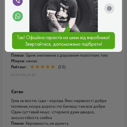
Денис
Приємно здивований якістю шин. Їх вже не можна
порівнювати з тими шинами які йшли в первичній
комплектації з автосалону. Ніякого додаткового шуму
вони не створюють, також шини мають гарний баланс
Так! Офіційна гарантія на шини від виробника!
між мягкістю та жорсткістю. Та непогано тримають
Звертайтеся, допоможемо підібрати!
дорогу, особливо це відчутно на поворотах у дощову
погоду.
Плюси:
Гарне зчеплення з дорожним полотном, тихі
Мінуси:
немає
Рейтинг:
(5.0)
04.07.2024, 10:38
Євген
Гума за якістю їзди – хороша. Ями і нерівності добре
поглинає, мокра дорога і по багнюці теж все добре.
Один суттєвий мінус - стерлися дуже швидко,
зносостійкість слабка.
Плюси:
Керованість, не шумить