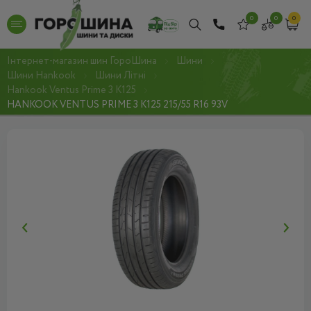
0
0
0
Інтернет-магазин шин ГороШина
Шини
Шини Hankook
Шини Літні
Hankook Ventus Prime 3 K125
HANKOOK VENTUS PRIME 3 K125 215/55 R16 93V