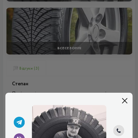
ВСЕСЕЗОННІ
Відгуки (3)
Степан
Проїздив пів сезону, можу сказати, що гума за їздовими
якостями - хороша, ямки та нерівності добре поглинає,
мокра дорога - відмінно, по бруду теж добре йде!
Плюси:
М'якість, стійкість, витрата палива
Рейтинг:
(5.0)
29.07.2024, 08:04