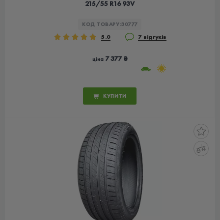
215/55 R16 93V
КОД ТОВАРУ:
30777
5.0
7 відгуків
7 377 ₴
ціна
КУПИТИ