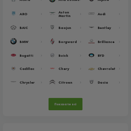
Aston
ARO
Audi
Martin
BAIC
Baojun
Bentley
BMW
Borgward
Brilliance
Bugatti
Buick
BYD
Cadillac
Chery
Chevrolet
Chrysler
Citroen
Dacia
Показати всі