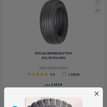
PETLAS IMPERIUM PT515
215/55 R16 93V
КОД ТОВАРУ:
23204
5.0
1 відгук
2 632 ₴
ціна
ТУРЕЧЧИНА
КУПИТИ