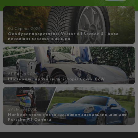
05 Серпня 2026
Goodyear представляє Vector All Season 4 - нове
покоління всесезонних шин
31 Липня 2026
Шість коліс проти світу: історія Covini C6W
29 Липня 2026
Hankook стала постачальником заводських шин для
Porsche 911 Carrera