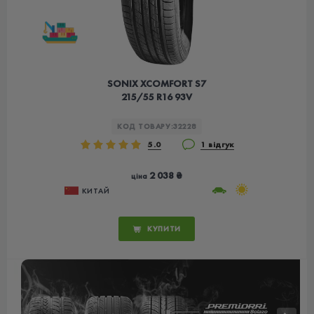
SONIX XCOMFORT S7
215/55 R16 93V
КОД ТОВАРУ:
32228
5.0
1 відгук
2 038 ₴
ціна
КИТАЙ
КУПИТИ