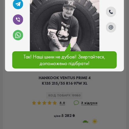
Так! Наші шини не дубові! Звертайтеся,
допоможемо підібрати!
HANKOOK VENTUS PRIME 4
K135 215/55 R16 97W XL
КОД ТОВАРУ:
19960
5.0
3 відгука
5 282 ₴
ціна