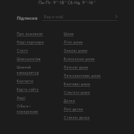
Пн-Пт: 9
-18
Сб-Нд: 9
-16
00
00
00
00
Підписка
Про компанію
Шини
Наші партнери
Літні шини
Статті
Зимові шини
Шиномонтаж
Всесезонні шини
Шинний
Легкові шини
калькулятор
Легковантажнi шини
Контакти
Вантажнi шини
Карта сайту
Сільгосп шини
Акції
Диски
Обмін і
Литі диски
повернення
Сталеві диски