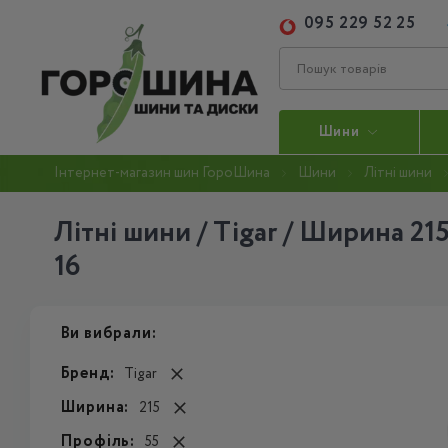
095 229 52 25
Шини
Інтернет-магазин шин ГороШина
Шини
Літні шини
Літні шини / Tigar / Ширина 21
16
Ви вибрали:
Бренд:
Tigar
Ширина:
215
Профіль:
55