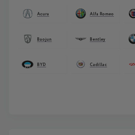
Acura
Alfa Romeo
Baojun
Bentley
BYD
Cadillac