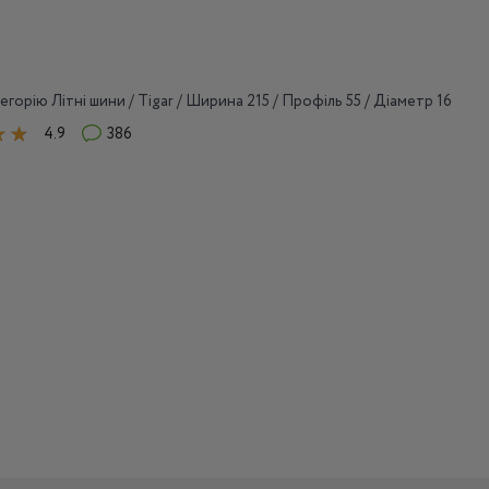
егорію Літні шини / Tigar / Ширина 215 / Профіль 55 / Діаметр 16
4.9
386