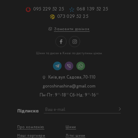
095 229 52 25
068 139 52 25
073 029 52 25
Замовити дзвінок
Шини та диски в Києві по доступним цінам
Київ, вул. Садова, 70-110
goroshinashina@gmail.com
Пн-Пт: 9
-18
Сб-Нд: 9
-16
00
00
00
00
Підписка
Про компанію
Шини
Наші партнери
Літні шини