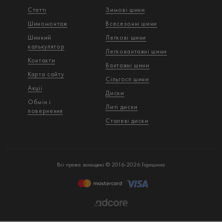
Статті
Зимові шини
Шиномонтаж
Всесезонні шини
Шинний
Легкові шини
калькулятор
Легковантажнi шини
Контакти
Вантажнi шини
Карта сайту
Сільгосп шини
Акції
Диски
Обмін і
Литі диски
повернення
Сталеві диски
Всі права захищені © 2016-2026 Горошина