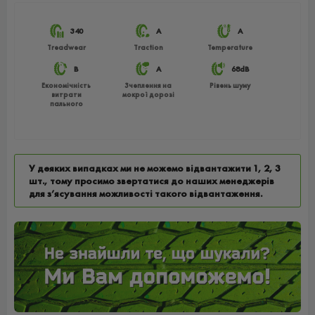
340
A
A
Treadwear
Traction
Temperature
B
A
68dB
Економічність
Зчеплення на
Рівень шуму
витрати
мокрої дорозі
пального
У деяких випадках ми не можемо відвантажити 1, 2, 3
шт., тому просимо звертатися до наших менеджерів
для з’ясування можливості такого відвантаження.