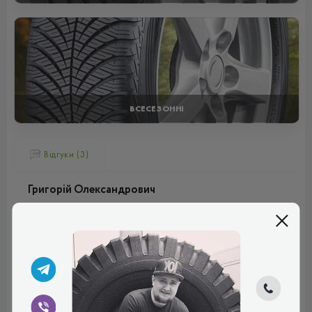
ВСЕСЕЗОННІ
Відгуки (3)
Григорій Олександрович
Сама назва говорить сама за себе. Шини дійсно мають
дуже гарне зчеплення з дорогою незважаючи на те яка
погода за вікном. Будь то спекотний день,
прохолодний ранок чи дощовий вечір. Що б не
трапилось, я завжди впевнений, гума точно не підведе
Плюси:
Топ виробник
Мінуси:
немає
Рейтинг:
(5.0)