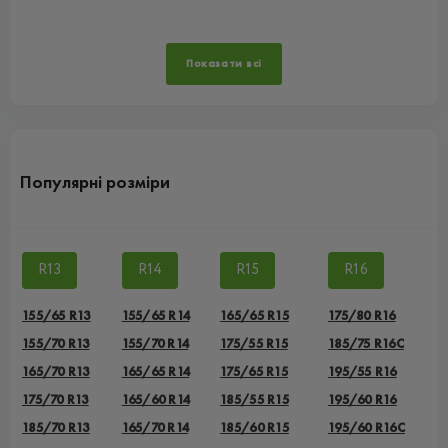
Показати всі
Популярні розміри
R13
R14
R15
R16
155/65 R13
155/65 R14
165/65 R15
175/80 R16
155/70 R13
155/70 R14
175/55 R15
185/75 R16C
165/70 R13
165/65 R14
175/65 R15
195/55 R16
175/70 R13
165/60 R14
185/55 R15
195/60 R16
185/70 R13
165/70 R14
185/60 R15
195/60 R16C