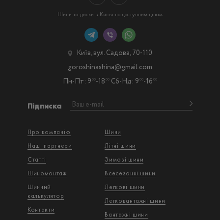
Шини та диски в Києві по доступним цінам
Київ, вул. Садова, 70-110
goroshinashina@gmail.com
Пн-Пт: 9
-18
Сб-Нд: 9
-16
00
00
00
00
Підписка
Про компанію
Шини
Наші партнери
Літні шини
Статті
Зимові шини
Шиномонтаж
Всесезонні шини
Шинний
Легкові шини
калькулятор
Легковантажнi шини
Контакти
Вантажнi шини