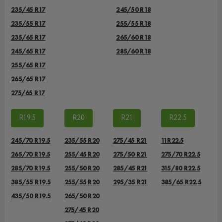
235/45 R17
245/50 R18
235/55 R17
255/55 R18
235/65 R17
265/60 R18
245/65 R17
285/60 R18
255/65 R17
265/65 R17
275/65 R17
R19.5
R20
R21
R22.5
245/70 R19.5
235/55 R20
275/45 R21
11R22.5
265/70 R19.5
255/45 R20
275/50 R21
275/70 R22.5
285/70 R19.5
255/50 R20
285/45 R21
315/80 R22.5
385/55 R19.5
255/55 R20
295/35 R21
385/65 R22.5
435/50 R19.5
265/50 R20
275/45 R20