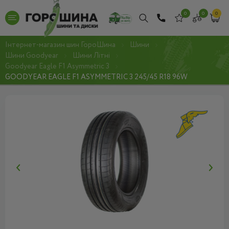
0
0
0
Інтернет-магазин шин ГороШина
Шини
Шини Goodyear
Шини Літні
Goodyear Eagle F1 Asymmetric 3
GOODYEAR EAGLE F1 ASYMMETRIC 3 245/45 R18 96W