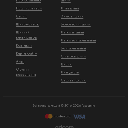
Про компанію
Шини
Наші партнери
Літні шини
Статті
Зимові шини
Шиномонтаж
Всесезонні шини
Шинний
Легкові шини
калькулятор
Легковантажнi шини
Контакти
Вантажнi шини
Карта сайту
Сільгосп шини
Акції
Диски
Обмін і
Литі диски
повернення
Сталеві диски
Всі права захищені © 2016-2026 Горошина