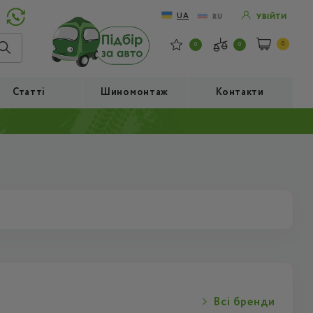
UA
RU
УВІЙТИ
0
0
0
Статті
Шиномонтаж
Контакти
Всі бренди