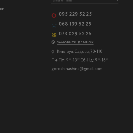
ски
095 229 52 25
068 139 52 25
073 029 52 25
ЗАМОВИТИ ДЗВІНОК
Київ, вул. Садова, 70-110
Пн-Пт: 9
-18
Сб-Нд: 9
-16
00
00
00
00
goroshinashina@gmail.com