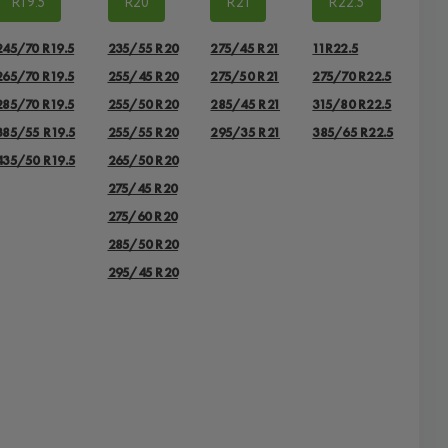
R19.5
R20
R21
R22.5
245/70 R19.5
235/55 R20
275/45 R21
11R22.5
265/70 R19.5
255/45 R20
275/50 R21
275/70 R22.5
285/70 R19.5
255/50 R20
285/45 R21
315/80 R22.5
385/55 R19.5
255/55 R20
295/35 R21
385/65 R22.5
435/50 R19.5
265/50 R20
275/45 R20
275/60 R20
285/50 R20
295/45 R20