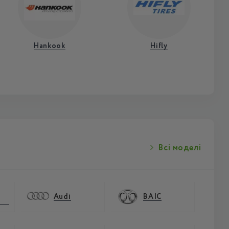
Hankook
Hifly
Всі моделі
Audi
BAIC