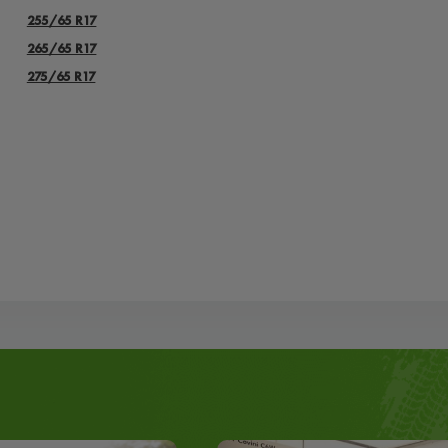
255/65 R17
265/65 R17
275/65 R17