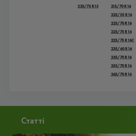
235/75 R15
215/70 R16
225/55 R16
225/70 R16
225/75 R16
225/75 R16С
235/60 R16
235/70 R16
255/70 R16
265/70 R16
Статті