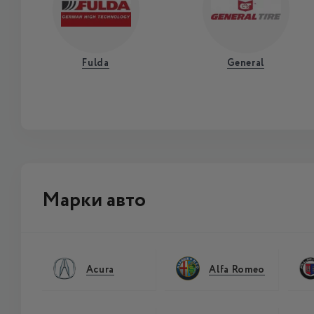
Fulda
General
Марки авто
Acura
Alfa Romeo