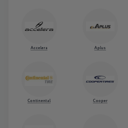
Accelera
Aplus
Continental
Cooper