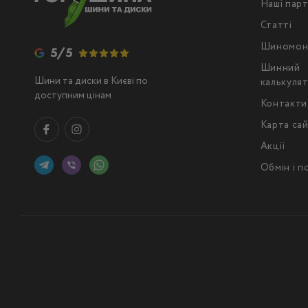
Наші пар
Статті
Шиномон
5/5
Шинний
Шини та диски в Києві по
калькуля
доступним цінам
Контакти
Карта са
Акції
Обмін і 