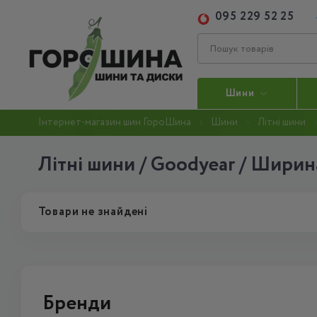
095 229 52 25
Шини
Інтернет-магазин шин ГороШина
Шини
Літні шини
Літні шини / Goodyear / Ширина
Товари не знайдені
Бренди