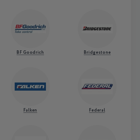
BF Goodrich
Bridgestone
Falken
Federal