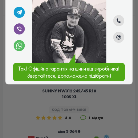
КУПИТИ
Так! Офіційна гарантія на шини від виробника!
Звертайтеся, допоможемо підібрати!
SUNNY NW312 245/45 R18
100S XL
КОД ТОВАРУ:
12505
5.0
1 відгук
3 064 ₴
ціна
КИТАЙ