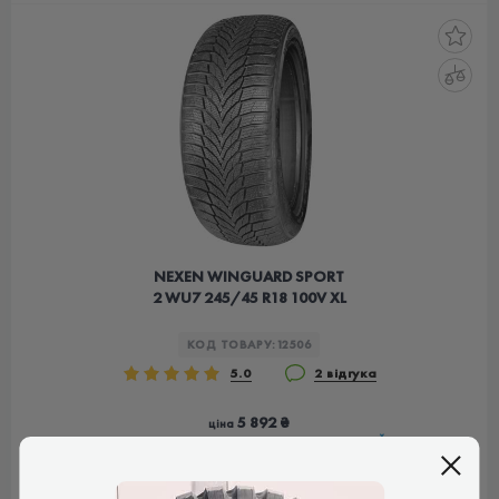
NEXEN WINGUARD SPORT
2 WU7 245/45 R18 100V XL
КОД ТОВАРУ:
12506
5.0
2 відгука
5 892 ₴
ціна
КОРЕЯ