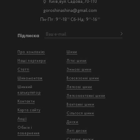
Київ, вул. Садова, 70-110
goroshinashina@gmail.com
Пн-Пт: 9
-18
Сб-Нд: 9
-16
00
00
00
00
Підписка
Про компанію
Шини
Наші партнери
Літні шини
Статті
Зимові шини
Шиномонтаж
Всесезонні шини
Шинний
Легкові шини
калькулятор
Легковантажнi шини
Контакти
Вантажнi шини
Карта сайту
Сільгосп шини
Акції
Диски
Обмін і
Литі диски
повернення
Сталеві диски