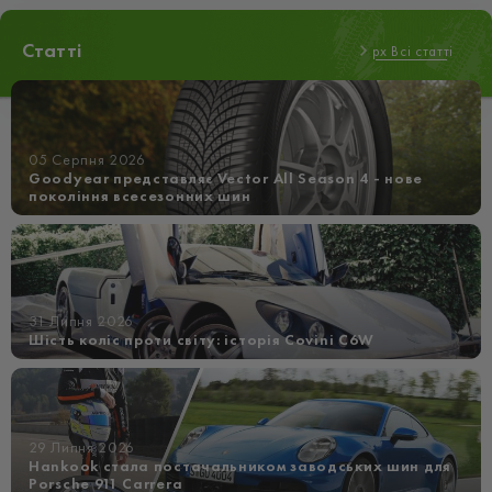
Статті
px Всі статті
05 Серпня 2026
Goodyear представляє Vector All Season 4 - нове
покоління всесезонних шин
31 Липня 2026
Шість коліс проти світу: історія Covini C6W
29 Липня 2026
Hankook стала постачальником заводських шин для
Porsche 911 Carrera