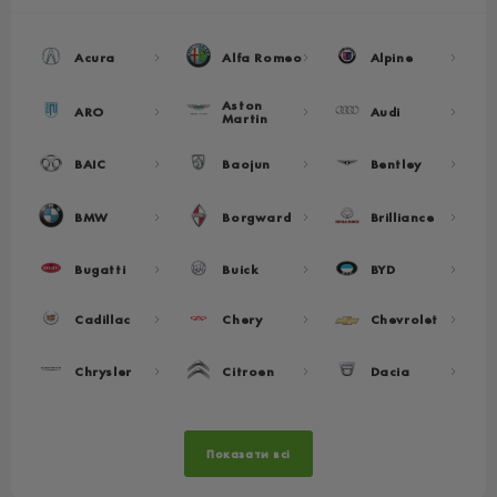
Acura
Alfa Romeo
Alpine
Aston
ARO
Audi
Martin
BAIC
Baojun
Bentley
BMW
Borgward
Brilliance
Bugatti
Buick
BYD
Cadillac
Chery
Chevrolet
Chrysler
Citroen
Dacia
Показати всі