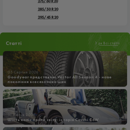
275/60 R20
285/50 R20
295/45 R20
Статті
px Всі статті
05 Серпня 2026
Goodyear представляє Vector All Season 4 - нове
покоління всесезонних шин
31 Липня 2026
Шість коліс проти світу: історія Covini C6W