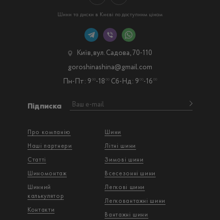
Шини та диски в Києві по доступним цінам
Київ, вул. Садова, 70-110
goroshinashina@gmail.com
Пн-Пт: 9
-18
Сб-Нд: 9
-16
00
00
00
00
Підписка
Про компанію
Шини
Наші партнери
Літні шини
Статті
Зимові шини
Шиномонтаж
Всесезонні шини
Шинний
Легкові шини
калькулятор
Легковантажнi шини
Контакти
Вантажнi шини