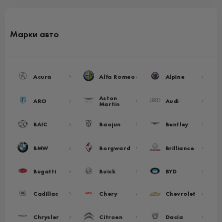
Марки авто
Acura
Alfa Romeo
Alpine
Aston
ARO
Audi
Martin
BAIC
Baojun
Bentley
BMW
Borgward
Brilliance
Bugatti
Buick
BYD
Cadillac
Chery
Chevrolet
Chrysler
Citroen
Dacia