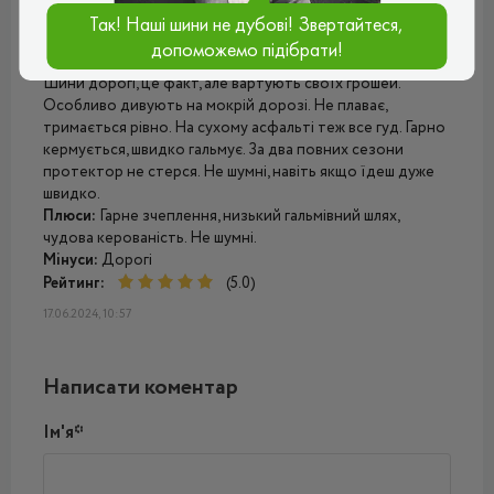
Так! Наші шини не дубові! Звертайтеся,
допоможемо підібрати!
Андрій
Шини дорогі, це факт, але вартують своїх грошей.
Особливо дивують на мокрій дорозі. Не плаває,
тримається рівно. На сухому асфальті теж все гуд. Гарно
кермується, швидко гальмує. За два повних сезони
протектор не стерся. Не шумні, навіть якщо їдеш дуже
швидко.
Плюси:
Гарне зчеплення, низький гальмівний шлях,
чудова керованість. Не шумні.
Мінуси:
Дорогі
Рейтинг:
(5.0)
17.06.2024, 10:57
Написати коментар
Ім'я*