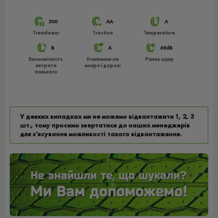
300
АА
A
Treadwear
Traction
Temperature
B
A
69dB
Економічність
Зчеплення на
Рівень шуму
витрати
мокрої дорозі
пального
У деяких випадках ми не можемо відвантажити 1, 2, 3
шт., тому просимо звертатися до наших менеджерів
для з’ясування можливості такого відвантаження.