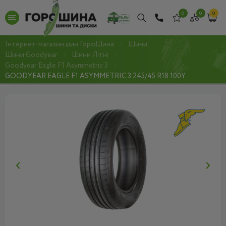
0
0
0
Інтернет-магазин шин ГороШина
Шини
Шини Goodyear
Шини Літні
Goodyear Eagle F1 Asymmetric 3
GOODYEAR EAGLE F1 ASYMMETRIC 3 245/45 R18 100Y