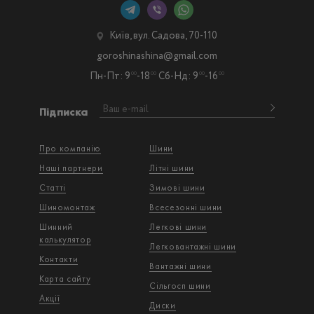
Київ, вул. Садова, 70-110
goroshinashina@gmail.com
Пн-Пт: 9
-18
Сб-Нд: 9
-16
00
00
00
00
Підписка
Про компанію
Шини
Наші партнери
Літні шини
Статті
Зимові шини
Шиномонтаж
Всесезонні шини
Шинний
Легкові шини
калькулятор
Легковантажнi шини
Контакти
Вантажнi шини
Карта сайту
Сільгосп шини
Акції
Диски