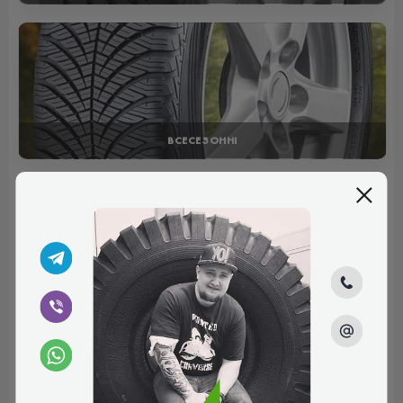
ВСЕСЕЗОННІ
Відгуки (2)
Дмитро
Від'їздив один сезон, не помітив жодного недоліку.
Прекрасне зчеплення, керування чітке та гостре, швидке
гальмування хоч на сухому, хоч на мокрому асфальті.
Зношуються шини не швидко, комфорт та шум у нормі.
Плюси:
Круті, достойні шини
Рейтинг:
(5.0)
13.05.2025, 15:40