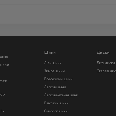
Шини
Диски
анію
Літні шини
Литі диски
тнери
Зимові шини
Сталеві ди
Всесезонні шини
таж
Легкові шини
тор
Легковантажнi шини
Вантажнi шини
йту
Сільгосп шини