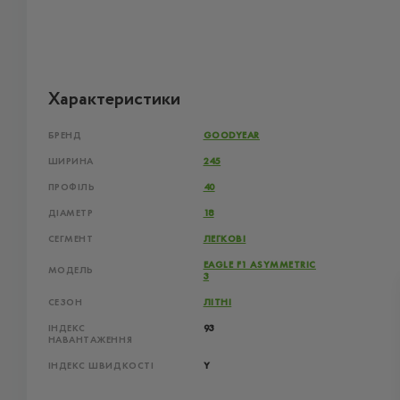
Характеристики
БРЕНД
GOODYEAR
ШИРИНА
245
ПРОФІЛЬ
40
ДІАМЕТР
18
СЕГМЕНТ
ЛЕГКОВІ
EAGLE F1 ASYMMETRIC
МОДЕЛЬ
3
СЕЗОН
ЛІТНІ
ІНДЕКС
93
НАВАНТАЖЕННЯ
ІНДЕКС ШВИДКОСТІ
Y