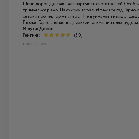
Шини дорогі, це факт, але вартують своїх грошей. Особли
тримається рівно. На сухому асфальті теж все гуд. Гарно 
сезони протектор не стерся. Не шумні, навіть якщо їдеш
Плюси:
Гарне зчеплення, низький гальмівний шлях, чудова 
Мінуси:
Дорогі
Рейтинг:
(5.0)
17.06.2024, 10:57