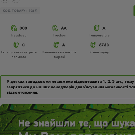
КОД ТОВАРУ:
19271
300
АА
A
Treadwear
Traction
Temperature
C
A
67dB
Економічність витрати
Зчеплення на мокрої
Рівень шуму
пального
дорозі
У деяких випадках ми не можемо відвантажити 1, 2, 3 шт., том
звертатися до наших менеджерів для з’ясування можливості та
відвантаження.