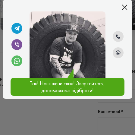
ЗИМОВІ
ЛІТНІ
Написати ко
расне зчеплення, керування чітке та
Так! Наші шини свіжі! Звертайтеся,
Ім'я*
у асфальті. Зношуються шини не швидко,
допоможемо підібрати!
Ваш e-mail*