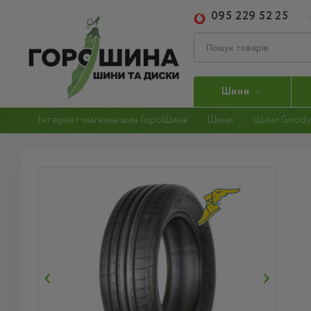
095 229 52 25
Шини
Інтернет-магазин шин ГороШина
Шини
Шини Goody