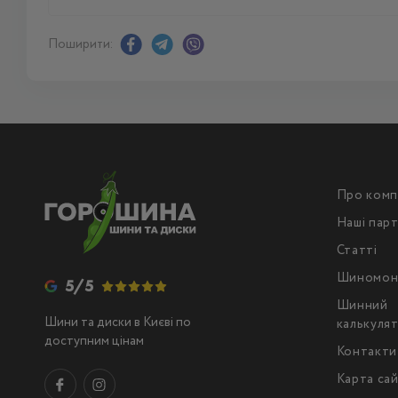
Поширити:
Про комп
Наші пар
Статті
Шиномон
5/5
Шинний
Шини та диски в Києві по
калькуля
доступним цінам
Контакти
Карта са