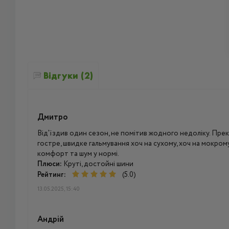
Відгуки (2)
Дмитро
Від'їздив один сезон, не помітив жодного недоліку. Прек
гостре, швидке гальмування хоч на сухому, хоч на мокром
комфорт та шум у нормі.
Плюси:
Круті, достойні шини
Рейтинг:
(5.0)
13.05.2025, 15:40
Андрій