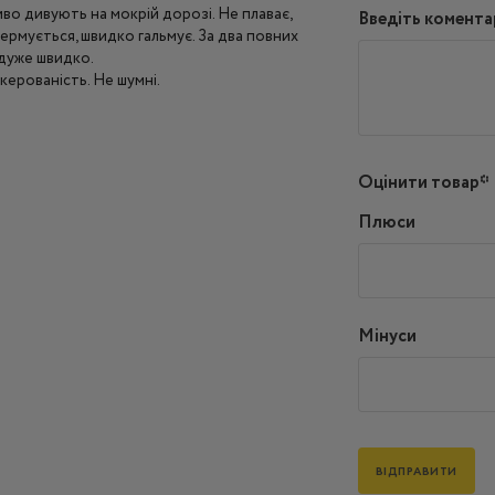
во дивують на мокрій дорозі. Не плаває,
Введіть комента
кермується, швидко гальмує. За два повних
 дуже швидко.
керованість. Не шумні.
Оцінити товар*
Плюси
Мінуси