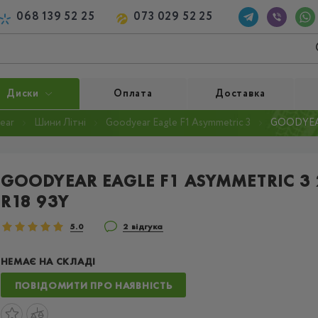
068 139 52 25
073 029 52 25
Диски
Оплата
Доставка
ear
Шини Літні
Goodyear Eagle F1 Asymmetric 3
GOODYEAR
GOODYEAR EAGLE F1 ASYMMETRIC 3
R18 93Y
5.0
2 відгука
НЕМАЄ НА СКЛАДІ
ПОВІДОМИТИ ПРО НАЯВНІСТЬ