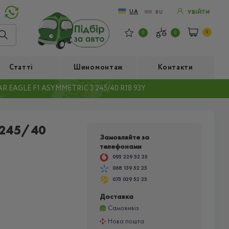
UA
RU
УВІЙТИ
0
0
0
Статті
Шиномонтаж
Контакти
 EAGLE F1 ASYMMETRIC 3 245/40 R18 93Y
 245/40
Замовляйте за
телефонами
095 229 52 25
068 139 52 25
073 029 52 25
Доставка
Самовивіз
Нова пошта