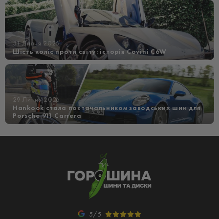
31 Липня 2026
Шість коліс проти світу: історія Covini C6W
29 Липня 2026
Hankook стала постачальником заводських шин для
Porsche 911 Carrera
5/5