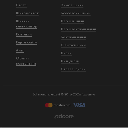
Статті
Зимові шини
Шиномонтаж
Всесезонні шини
Шинний
Легкові шини
калькулятор
Легковантажнi шини
Контакти
Вантажнi шини
Карта сайту
Сільгосп шини
Акції
Диски
Обмін і
Литі диски
повернення
Сталеві диски
Всі права захищені © 2016-2026 Горошина