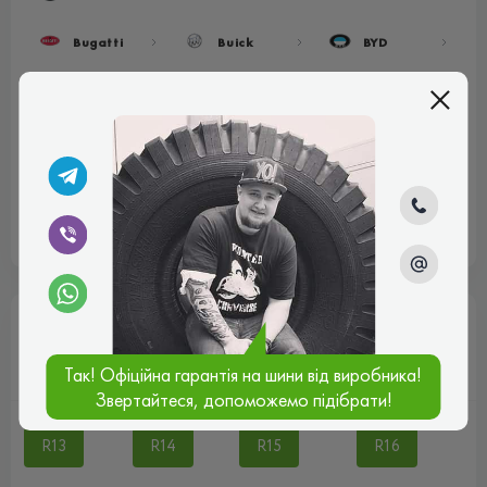
Bugatti
Buick
BYD
Cadillac
Chery
Chevrolet
Chrysler
Citroen
Dacia
Показати всі
Популярні розміри
Так! Офіційна гарантія на шини від виробника!
Звертайтеся, допоможемо підібрати!
R13
R14
R15
R16