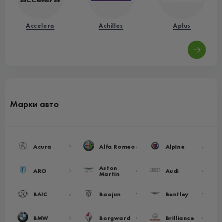
Accelera
Achilles
Aplus
Марки авто
Acura
Alfa Romeo
Alpine
Aston
ARO
Audi
Martin
BAIC
Baojun
Bentley
BMW
Borgward
Brilliance