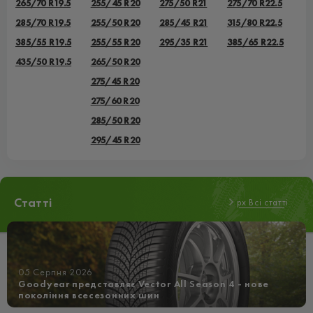
265/70 R19.5
255/45 R20
275/50 R21
275/70 R22.5
285/70 R19.5
255/50 R20
285/45 R21
315/80 R22.5
385/55 R19.5
255/55 R20
295/35 R21
385/65 R22.5
435/50 R19.5
265/50 R20
275/45 R20
275/60 R20
285/50 R20
295/45 R20
Статті
px Всі статті
05 Серпня 2026
Goodyear представляє Vector All Season 4 - нове
покоління всесезонних шин