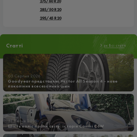
275/60 R20
285/50 R20
295/45 R20
Статті
px Всі статті
05 Серпня 2026
Goodyear представляє Vector All Season 4 - нове
покоління всесезонних шин
31 Липня 2026
Шість коліс проти світу: історія Covini C6W