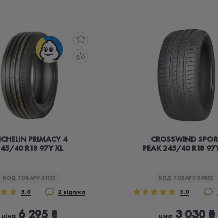
ICHELIN PRIMACY 4
CROSSWIND SPOR
45/40 R18 97Y XL
PEAK 245/40 R18 97Y
КОД ТОВАРУ:
31122
КОД ТОВАРУ:
30852
5.0
2 відгука
5.0
6 295 ₴
3 030 ₴
ціна
ціна