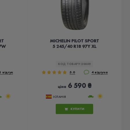
RT
MICHELIN PILOT SPORT
97W
5 245/40 R18 97Y XL
КОД ТОВАРУ:
20609
1 відгук
5.0
4 відгука
6 590 ₴
ціна
ІСПАНІЯ
КУПИТИ