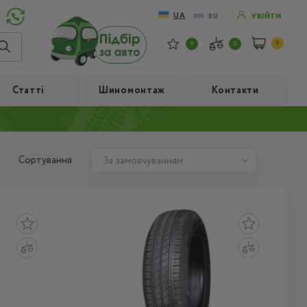
UA
RU
УВІЙТИ
0
0
0
Статті
Шиномонтаж
Контакти
Сортування