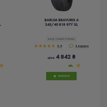
BARUM BRAVURIS 6
L
245/40 R18 97Y XL
КОД ТОВАРУ:
33005
5.0
2 відгука
4 842 ₴
ціна
КУПИТИ