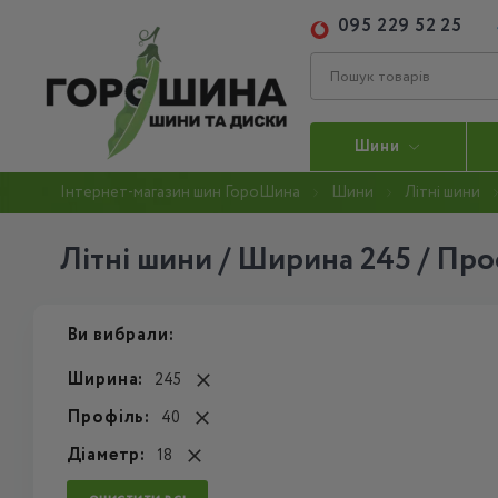
095 229 52 25
Шини
Інтернет-магазин шин ГороШина
Шини
Літні шини
Літні шини / Ширина 245 / Проф
Ви вибрали:
Ширина:
245
Профіль:
40
Діаметр:
18