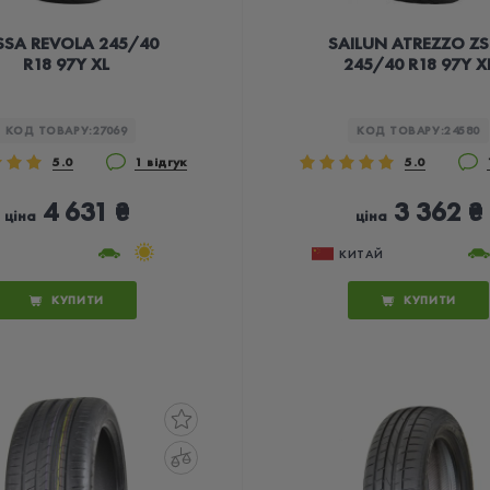
SSA REVOLA 245/40
SAILUN ATREZZO ZS
R18 97Y XL
245/40 R18 97Y X
КОД ТОВАРУ:
27069
КОД ТОВАРУ:
24580
5.0
1 відгук
5.0
4 631 ₴
3 362 ₴
ціна
ціна
КИТАЙ
КУПИТИ
КУПИТИ