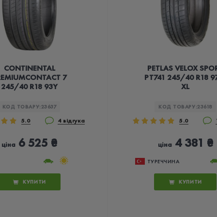
CONTINENTAL
PETLAS VELOX SPO
REMIUMCONTACT 7
PT741 245/40 R18 
245/40 R18 93Y
XL
КОД ТОВАРУ:
23637
КОД ТОВАРУ:
23618
5.0
4 відгука
5.0
6 525 ₴
4 381 ₴
ціна
ціна
ТУРЕЧЧИНА
КУПИТИ
КУПИТИ