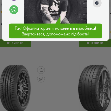
КОД ТОВАРУ:
27781
КОД ТОВАРУ:
27701
5.0
2 відгука
5.0
5 301 ₴
7 335 ₴
ціна
ціна
Так! Офіційна гарантія на шини від виробника!
Звертайтеся, допоможемо підібрати!
КУПИТИ
КУПИТИ