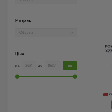
Модель
Обрати
PO
X77
Ціна
від
до
ОК
К