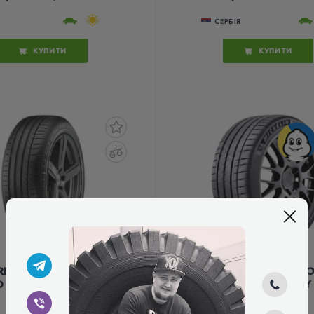
СЕРБІЯ
КУПИТИ
КУПИТИ
REDESTEIN ULTRAC
MICHELIN PILOT SP
 245/40 R18 97Y XL
4 S 245/40 R18 97Y