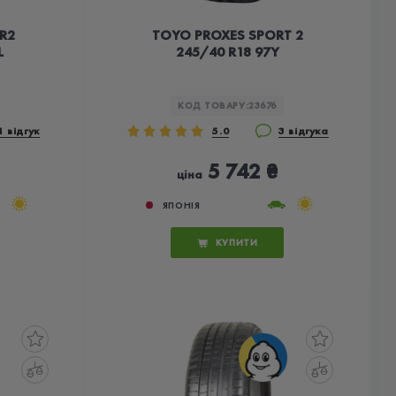
R2
TOYO PROXES SPORT 2
L
245/40 R18 97Y
КОД ТОВАРУ:
23676
1 відгук
5.0
3 відгука
5 742 ₴
ціна
ЯПОНІЯ
КУПИТИ