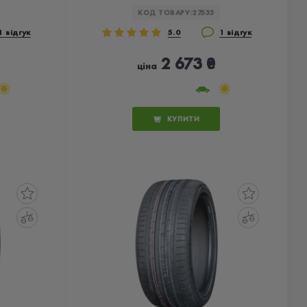
КОД ТОВАРУ:
27533
1 відгук
5.0
1 відгук
2 673 ₴
ціна
КУПИТИ