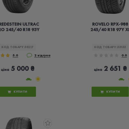
REDESTEIN ULTRAC
ROVELO RPX-988
RO 245/40 R18 93Y
245/40 R18 97Y X
КОД ТОВАРУ:
33217
КОД ТОВАРУ:
33133
5.0
2 відгука
0.0
5 000 ₴
2 651 ₴
ціна
ціна
КУПИТИ
КУПИТИ