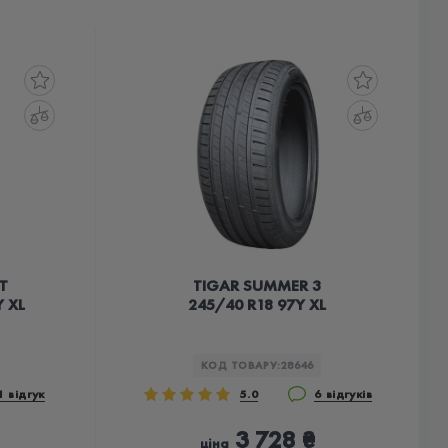
T
TIGAR SUMMER 3
 XL
245/40 R18 97Y XL
КОД ТОВАРУ:
28646
1 відгук
5.0
6 відгуків
3 728 ₴
ціна