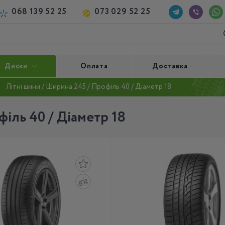
068 139 52 25
073 029 52 25
Диски
Оплата
Доставка
Літні шини / Ширина 245 / Профіль 40 / Діаметр 18
іль 40 / Діаметр 18