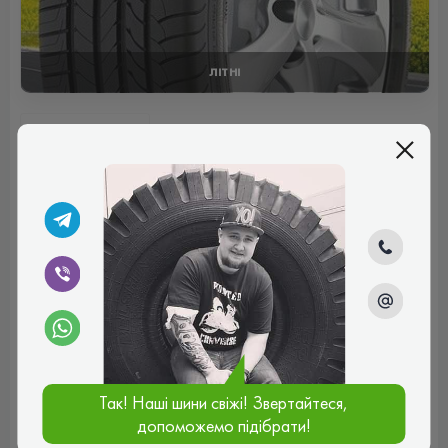
ЛІТНІ
Відгуки (0)
Поки немає коментарів
Написати коментар
Ім'я*
Ваш e-mail*
Так! Наші шини свіжі! Звертайтеся,
допоможемо підібрати!
Введіть коментар*