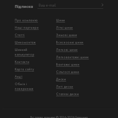
Підписка
Про компанію
Шини
Наші партнери
Літні шини
Статті
Зимові шини
Шиномонтаж
Всесезонні шини
Шинний
Легкові шини
калькулятор
Легковантажнi шини
Контакти
Вантажнi шини
Карта сайту
Сільгосп шини
Акції
Диски
Обмін і
Литі диски
повернення
Сталеві диски
Всі права захищені © 2016-2026 Горошина