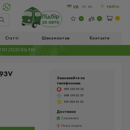
UA
RU
УВІЙТИ
0
0
0
Статті
Шиномонтаж
Контакти
1 215/55 R16 93V
 93V
Замовляйте за
телефонами
095 229 52 25
068 139 52 25
073 029 52 25
Доставка
Самовивіз
Нова пошта