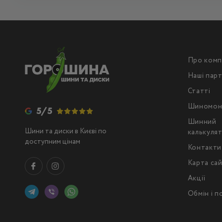
Про комп
Наші пар
Статті
Шиномон
5/5
Шинний
Шини та диски в Києві по
калькуля
доступним цінам
Контакти
Карта са
Акції
Обмін і 