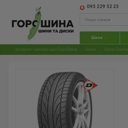
095 229 52 25
Шини
Інтернет-магазин шин ГороШина
Шини
Шини Dunlo