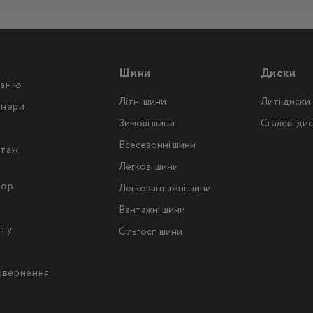
Шини
Диски
анію
Літні шини
Литі диски
тнери
Зимові шини
Сталеві ди
Всесезонні шини
таж
Легкові шини
тор
Легковантажнi шини
Вантажнi шини
йту
Сільгосп шини
повернення