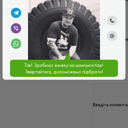
Написати ко
Ім'я*
Так! Зробимо знижку на шиномонтаж!
Звертайтеся, допоможемо підібрати!
Ваш e-mail*
Введіть комента