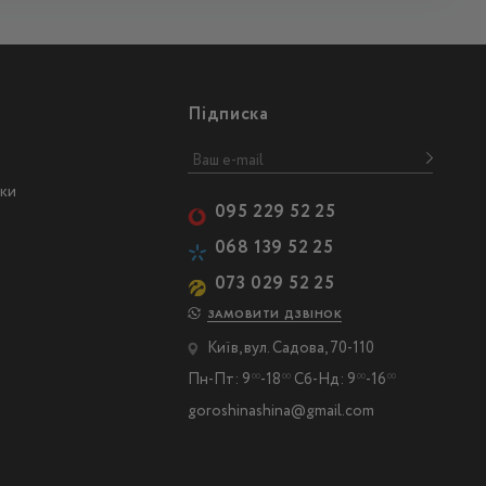
Підписка
ски
095 229 52 25
068 139 52 25
073 029 52 25
ЗАМОВИТИ ДЗВІНОК
Київ, вул. Садова, 70-110
Пн-Пт: 9
-18
Сб-Нд: 9
-16
00
00
00
00
goroshinashina@gmail.com