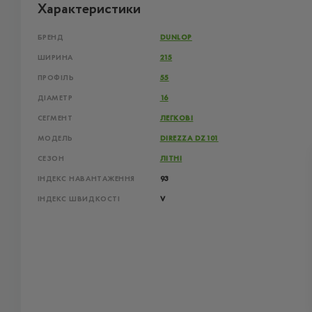
Характеристики
БРЕНД
DUNLOP
ШИРИНА
215
ПРОФІЛЬ
55
ДІАМЕТР
16
СЕГМЕНТ
ЛЕГКОВІ
МОДЕЛЬ
DIREZZA DZ101
СЕЗОН
ЛІТНІ
ІНДЕКС НАВАНТАЖЕННЯ
93
ІНДЕКС ШВИДКОСТІ
V