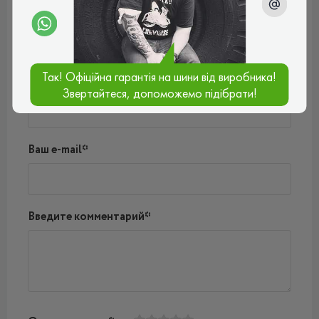
Пока нет комментариев
Написать комментарий
Так! Офіційна гарантія на шини від виробника!
Имя*
Звертайтеся, допоможемо підібрати!
Ваш e-mail*
Введите комментарий*