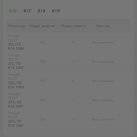
R16
R17
R18
R19
Типоразмер
Индекс нагрузки
Индекс скорости
Наличие
Triangle
TR257
100
H
Нет в наличии
215/70
R16 100H
Triangle
TR257
100
T
Нет в наличии
215/70
R16 100T
Triangle
TR257
103
H
Нет в наличии
225/70
R16 103H
Triangle
TR257
100
T
Нет в наличии
235/60
R16 100T
Triangle
TR257
106
T
Нет в наличии
235/70
R16 106T