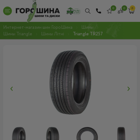
0
0
0
Интернет-магазин шин ГороШина
Шины
Шины Triangle
Шины Літні
Triangle TR257