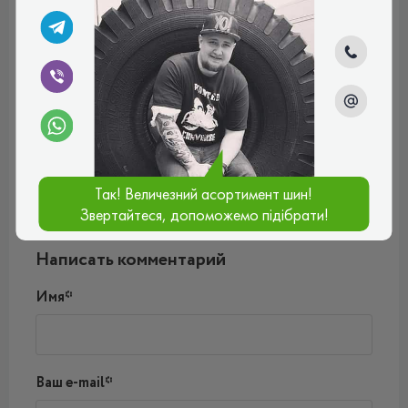
Тімур
Досить специфічна шина, адже вона має технологію Ран
Флет, при втраті тиску в шині її ще можна експлуатувати.
В моєму розмірі 205/55р16 вибір досить обмежений. Але
добре що в цьому списку є Піреллі і ця шина повністю
задовільняє мої потреби. Акустично комфортна,
чудово справляється з перешкодами, має короткий
гальмівний шлях, та загалом авто добре керується.
Рейтинг:
(5.0)
Так! Величезний асортимент шин!
05.06.2025, 09:51
Звертайтеся, допоможемо підібрати!
Написать комментарий
Имя*
Ваш e-mail*