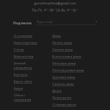
goroshinashina@gmail.com
Пн-Пт: 9
-18
Сб-Вс: 9
-16
00
00
00
00
Подписка
О компании
Шины
Наши партнеры
Летние шины
Статьи
Зимние шины
Шиномонтаж
Всесезонные шины
Шинный
Легковые шины
калькулятор
Легкогрузовые шины
Контакты
Грузовые шины
Карта сайта
Сельхоз шины
Акции
Диски
Обмін і
Литые диски
повернення
Стальные диски