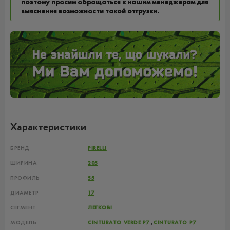
поэтому просим обращаться к нашим менеджерам для
выяснения возможности такой отгрузки.
Характеристики
БРЕНД
PIRELLI
ШИРИНА
205
ПРОФИЛЬ
55
ДИАМЕТР
17
СЕГМЕНТ
ЛЕГКОВІ
МОДЕЛЬ
CINTURATO VERDE P7
,
CINTURATO P7