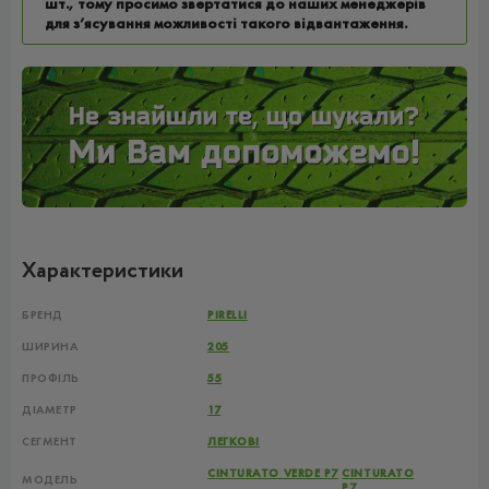
шт., тому просимо звертатися до наших менеджерів
для з’ясування можливості такого відвантаження.
Характеристики
БРЕНД
PIRELLI
ШИРИНА
205
ПРОФІЛЬ
55
ДІАМЕТР
17
СЕГМЕНТ
ЛЕГКОВІ
CINTURATO VERDE P7
CINTURATO
МОДЕЛЬ
,
P7