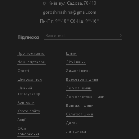
Київ, вул. Садова, 70-110
goroshinashina@gmail.com
Пн-Пт: 9
-18
Сб-Нд: 9
-16
00
00
00
00
Підписка
Про компанію
Шини
Наші партнери
Літні шини
Статті
Зимові шини
Шиномонтаж
Всесезонні шини
Шинний
Легкові шини
калькулятор
Легковантажнi шини
Контакти
Вантажнi шини
Карта сайту
Сільгосп шини
Акції
Диски
Обмін і
Литі диски
повернення