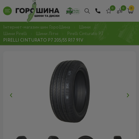
0
0
0
Інтернет-магазин шин ГороШина
Шини
Шини Pirelli
Шини Літні
Pirelli Cinturato P7
PIRELLI CINTURATO P7 205/55 R17 91V