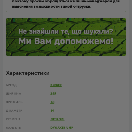
поэтому просим обращаться к нашим менеджерам для
выяснения возможности такой отгрузки.
Характеристики
БРЕНД
KLEBER
ШИРИНА
255
ПРОФИЛЬ
40
ДИАМЕТР
19
СЕГМЕНТ
ЛЕГКОВІ
МОДЕЛЬ
DYNAXER UHP