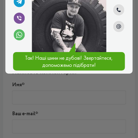
Илья
Шины нормальные, удачно сбалансированные,
повороты плавно проходят, хорошо держат дорогу. В
общем доволен выбором.
Рейтинг:
(5.0)
10.05.2024, 14:14
Так! Наші шини не дубові! Звертайтеся,
допоможемо підібрати!
Написать комментарий
Имя*
Ваш e-mail*