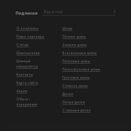
Подписка
О компании
Шины
Наши партнеры
Летние шины
Статьи
Зимние шины
Шиномонтаж
Всесезонные шины
Шинный
Легковые шины
калькулятор
Легкогрузовые шины
Контакты
Грузовые шины
Карта сайта
Сельхоз шины
Акции
Диски
Обмін і
Литые диски
повернення
Стальные диски