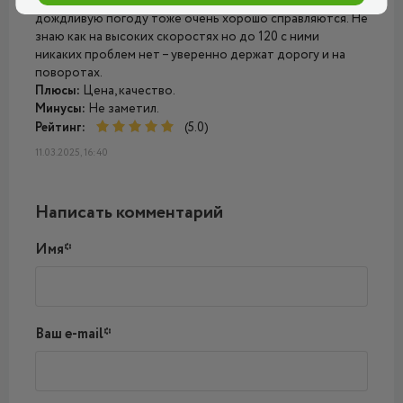
Opel Astra. Дорогу держат хорошо и не шумно. В
дождливую погоду тоже очень хорошо справляются. Не
знаю как на высоких скоростях но до 120 с ними
никаких проблем нет – уверенно держат дорогу и на
поворотах.
Плюсы:
Цена, качество.
Минусы:
Не заметил.
Рейтинг:
(5.0)
11.03.2025, 16:40
Написать комментарий
Имя*
Ваш e-mail*