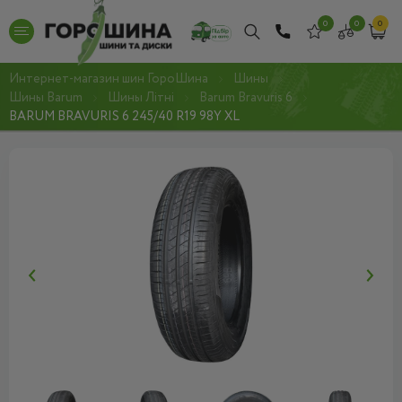
0
0
0
Интернет-магазин шин ГороШина
Шины
Шины Barum
Шины Літні
Barum Bravuris 6
BARUM BRAVURIS 6 245/40 R19 98Y XL