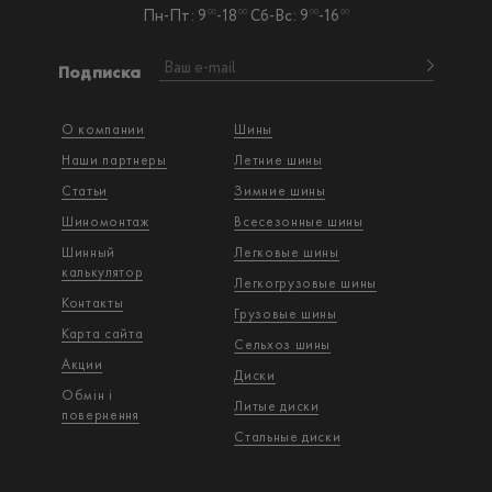
Пн-Пт: 9
-18
Сб-Вс: 9
-16
00
00
00
00
Подписка
О компании
Шины
Наши партнеры
Летние шины
Статьи
Зимние шины
Шиномонтаж
Всесезонные шины
Шинный
Легковые шины
калькулятор
Легкогрузовые шины
Контакты
Грузовые шины
Карта сайта
Сельхоз шины
Акции
Диски
Обмін і
Литые диски
повернення
Стальные диски