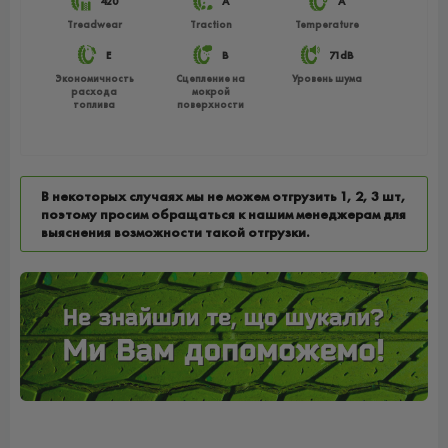
420
A
A
Treadwear
Traction
Temperature
E
B
71dB
Экономичность
Сцепление на
Уровень шума
расхода
мокрой
топлива
поверхности
В некоторых случаях мы не можем отгрузить 1, 2, 3 шт,
поэтому просим обращаться к нашим менеджерам для
выяснения возможности такой отгрузки.