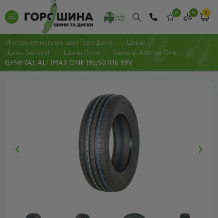
0
0
0
Интернет-магазин шин ГороШина
Шины
Шины General
Шины Літні
General Altimax One
GENERAL ALTIMAX ONE 195/60 R16 89V