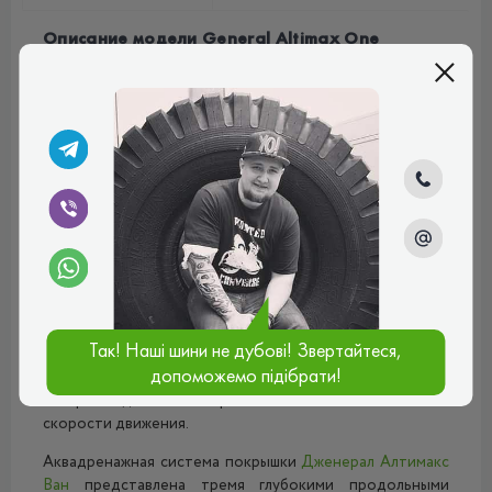
Описание модели General Altimax One
Летняя
шина
General Altimax One
предназначена для
эксплуатации на
легковых
автомобилях.
В центральной части протектора расположены два
продольных ребра, испещрённые множеством
поперечных насечек. Благодаря этому, при движении
сохраняется надёжная курсовая устойчивость
автомобиля. Насечки выполняют функцию зацепных
кромок, из-за чего данная модель показывает
превосходные тягово-сцепные и тормозные свойства,
как на мокром, так и на сухом дорожном покрытии.
Мощные прямоугольные протекторные блоки на
Так! Наші шини не дубові! Звертайтеся,
плечевых зонах обеспечивают данной модели
допоможемо підібрати!
прекрасные показатели сцепления при маневрировании
и прохождении поворотов вне зависимости от
скорости движения.
Аквадренажная система покрышки
Дженерал Алтимакс
Ван
представлена тремя глубокими продольными