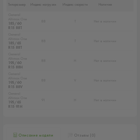
Типоразмер
Индекс нагрузки
Индекс скорости
Наличие
General
Altimax One
88
T
Нет в наличии
185/60
R15 88T
General
Altimax One
88
T
Нет в наличии
185/65
R15 88T
General
Altimax One
88
H
Нет в наличии
195/60
R15 88H
General
Altimax One
88
V
Нет в наличии
195/60
R15 88V
General
Altimax One
91
H
Нет в наличии
195/65
R15 91H
Описание модели
Отзывы (0)