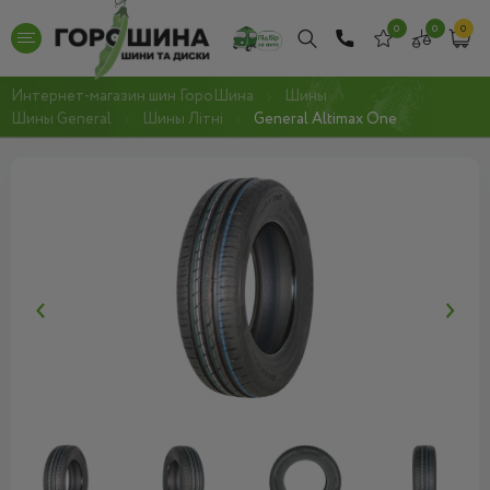
0
0
0
Интернет-магазин шин ГороШина
Шины
Шины General
Шины Літні
General Altimax One