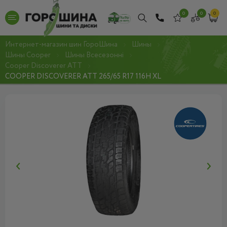
0
0
0
Интернет-магазин шин ГороШина
Шины
Шины Cooper
Шины Всесезонні
Cooper Discoverer ATT
COOPER DISCOVERER ATT 265/65 R17 116H XL