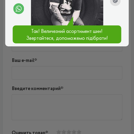
Пока нет комментариев
Написать комментарий
Так! Величезний асортимент шин!
Имя*
Звертайтеся, допоможемо підібрати!
Ваш e-mail*
Введите комментарий*
Оценить товар*