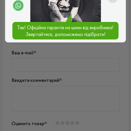
Пока нет комментариев
Написать комментарий
Имя*
Так! Офіційна гарантія на шини від виробника!
Звертайтеся, допоможемо підібрати!
Ваш e-mail*
Введите комментарий*
Оценить товар*