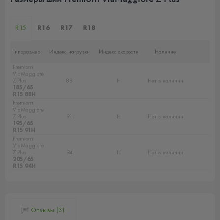
R15
R16
R17
R18
Типоразмер
Индекс нагрузки
Индекс скорости
Наличие
Premiorri
ViaMaggiore
Z Plus
88
H
Нет в наличии
185/65
R15 88H
Premiorri
ViaMaggiore
Z Plus
91
H
Нет в наличии
195/65
R15 91H
Premiorri
ViaMaggiore
Z Plus
94
H
Нет в наличии
205/65
R15 94H
Отзывы (3)