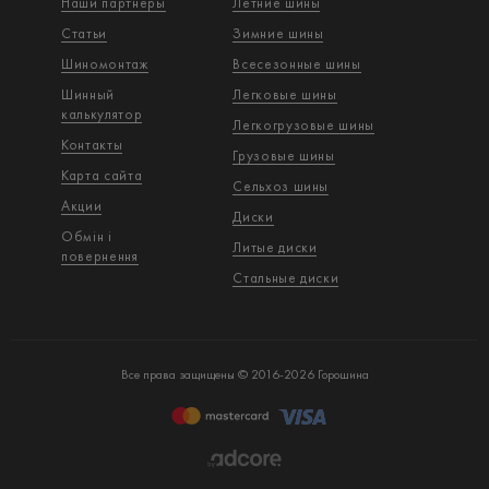
Наши партнеры
Летние шины
Статьи
Зимние шины
Шиномонтаж
Всесезонные шины
Шинный
Легковые шины
калькулятор
Легкогрузовые шины
Контакты
Грузовые шины
Карта сайта
Сельхоз шины
Акции
Диски
Обмін і
Литые диски
повернення
Стальные диски
Все права защищены © 2016-2026 Горошина