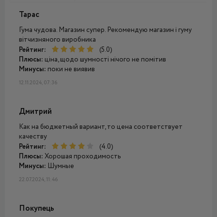
Тарас
Гума чудова. Магазин супер. Рекомендую магазин і гуму
вітчизняного виробника
Рейтинг:
(5.0)
Плюсы:
ціна, щодо шумності нічого не помітив
Минусы:
поки не виявив
12.11.2024, 07:36
Дмитрий
Как на бюджетный вариант, то цена соответствует
качеству
Рейтинг:
(4.0)
Плюсы:
Хорошая проходимость
Минусы:
Шумные
22.07.2024, 11:46
Покупець