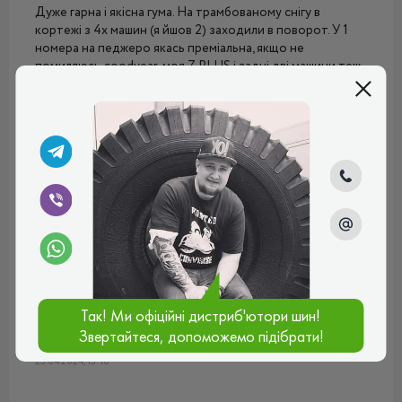
Дуже гарна і якісна гума. На трамбованому снігу в
кортежі з 4х машин (я йшов 2) заходили в поворот. У 1
номера на педжеро якась преміальна, якщо не
помиляюсь goodyear, моя Z PLUS і задні дві машини теж
на преміальній тільки не пам'ятаю якій. То ми перші два
пройшли а задні ловили машини по всій дорозі. В
капратах на гірше преміальних вигрібала на всі гори. 4
сезони відкатав (в середньому по 70 км в день)
протектор ще досить гарний. На пару сезонів точно
вистачить.
Рейтинг:
(5.0)
Плюсы:
Тримає дорогу, вигрібає, зносостійка не
ексклюзивна (якщо порізав то пішов і купив нову а не
шукаєш по всіх базарах одне колесо яке вже не
імпортують), УКРАЇНСЬКА!!!
Минусы:
Хоч і робиться в Україні і не потребує затрат на
імпорт, дорожча деяких китайських, не гіршщих за
Так! Ми офіційні дистриб'ютори шин!
якістю, але через рік, якщо треба буде, можна не знайти
Звертайтеся, допоможемо підібрати!
одне колесо
25.04.2024, 15:10