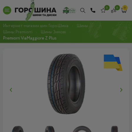
0
0
0
Интернет-магазин шин ГороШина
Шины
Шины Premiorri
Шины Зимові
Premiorri ViaMaggiore Z Plus