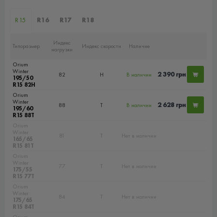
R15
R16
R17
R18
Индекс
Типоразмер
Индекс скорости
Наличие
нагрузки
Orium
Winter
2 390 грн
82
H
В наличии
195/50
R15 82H
Orium
Winter
2 628 грн
88
T
В наличии
195/60
R15 88T
Orium
Winter
81
T
Нет в наличии
165/65
R15 81T
Orium
Winter
77
T
Нет в наличии
175/55
R15 77T
Orium
Winter
84
T
Нет в наличии
175/65
R15 84T