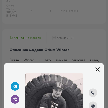
XL
Orium
Winter
94
T
Нет в наличии
205/65
R15 94T
Описание модели
Отзывы (0)
Описание модели Orium Winter
Orium Winter – это зимняя легковая шина,
предназначенная для эксплуатации на легковых
автомобилях, которые передвигаются в условиях
хорошо асфальтированного дорожного покрытия.
Данная модель, в первую очередь, выделяется своими
превосходными тягово-сцепными и тормозными
свойствами, как на заснеженном, так и на оледенелом
дорожном покрытии.
Шина обладает классическим симметричным V-