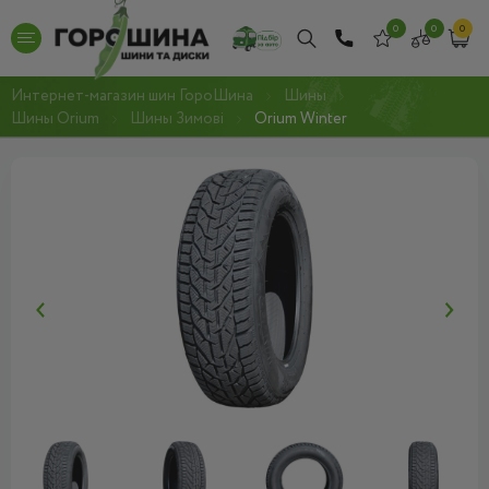
0
0
0
Интернет-магазин шин ГороШина
Шины
Шины Orium
Шины Зимові
Orium Winter