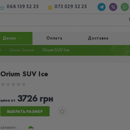
068 139 52 25
073 029 52 25
Диски
Оплата
Доставка
m
Шины Зимові
Orium SUV Ice
Orium SUV Ice
3726 грн
цена от
ВЫБРАТЬ РАЗМЕР
СЕГМЕНТ: