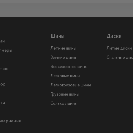
Шины
Диски
ии
Летние шины
Литые диски
тнеры
Зимние шины
Стальные дис
Всесезонные шины
таж
Легковые шины
тор
Легкогрузовые шины
ы
Грузовые шины
йта
Сельхоз шины
повернення