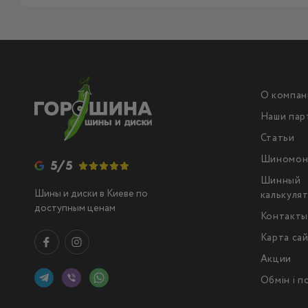
О компан
Наши пар
Статьи
Шиномон
5/5
Шинный
Шины и диски в Киеве по
калькуля
доступным ценам
Контакт
Карта са
Акции
Обмін і 