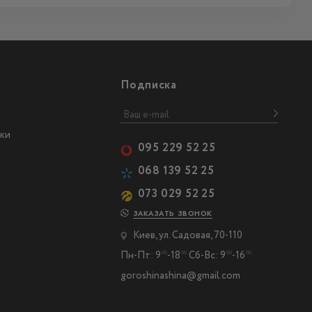
Подписка
ки
095 229 52 25
068 139 52 25
073 029 52 25
ЗАКАЗАТЬ ЗВОНОК
Киев, ул. Садовая, 70-110
Пн-Пт: 9
-18
Сб-Вс: 9
-16
00
00
00
00
goroshinashina@gmail.com