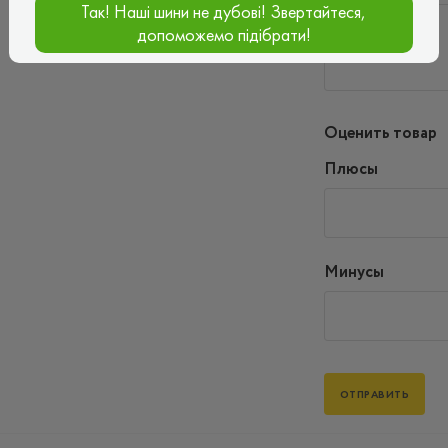
Так! Наші шини не дубові! Звертайтеся,
допоможемо підібрати!
Оценить товар
Плюсы
Минусы