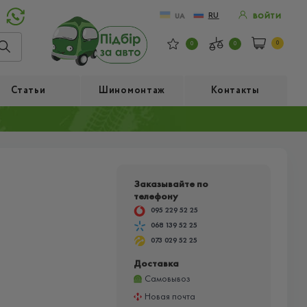
RU
UA
ВОЙТИ
0
0
0
Статьи
Шиномонтаж
Контакты
Заказывайте по
телефону
095 229 52 25
068 139 52 25
073 029 52 25
Доставка
Самовывоз
Новая почта