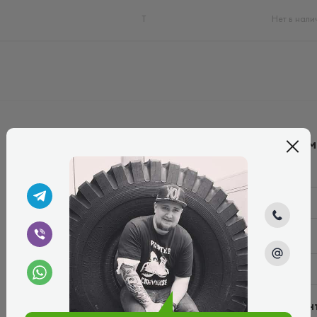
T
Нет в нали
Написать ко
Имя*
Ваш e-mail*
Введите коммен