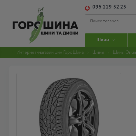
095 229 52 25
Шины
Интернет-магазин шин ГороШина
Шины
Шины Oriu