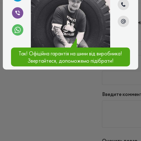
Написать ко
Имя*
Так! Офіційна гарантія на шини від виробника!
Звертайтеся, допоможемо підібрати!
Ваш e-mail*
Введите коммен