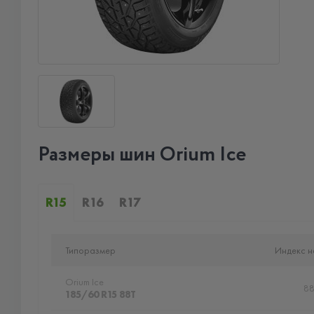
Размеры шин Orium Ice
R15
R16
R17
Типоразмер
Индекс н
Orium Ice
8
185/60 R15 88T