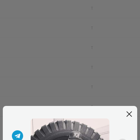
2
T
9
T
2
T
5
T
5
T
9
T