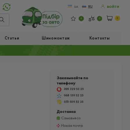
RU
UA
ВОЙТИ
0
0
0
Статьи
Шиномонтаж
Контакты
Заказывайте по
телефону
095 229 52 25
068 139 52 25
073 029 52 25
Доставка
Самовывоз
Новая почта