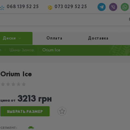
068 139 52 25
073 029 52 25
Диски
Оплата
Доставка
m
Шины Зимові
Orium Ice
Orium Ice
3213 грн
цена от
ВЫБРАТЬ РАЗМЕР
СЕГМЕНТ: