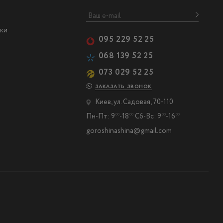
ки
095 229 52 25
068 139 52 25
073 029 52 25
ЗАКАЗАТЬ ЗВОНОК
Киев, ул. Садовая, 70-110
Пн-Пт: 9
-18
Сб-Вс: 9
-16
00
00
00
00
goroshinashina@gmail.com