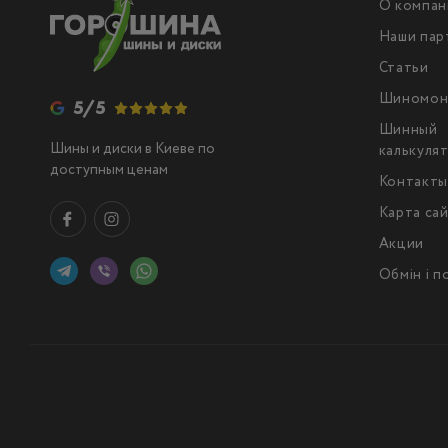
О компан
Наши пар
Статьи
Шиномон
5/5
Шинный
Шины и диски в Киеве по
калькуля
доступным ценам
Контакт
Карта са
Акции
Обмін і 