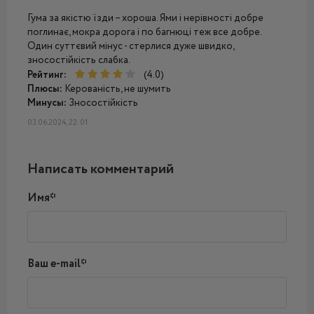
Гума за якістю їзди – хороша. Ями і нерівності добре
поглинає, мокра дорога і по багнюці теж все добре.
Один суттєвий мінус - стерлися дуже швидко,
зносостійкість слабка.
Рейтинг:
(4.0)
Плюсы:
Керованість, не шумить
Минусы:
Зносостійкість
03.06.2024, 22:01
Написать комментарий
Имя*
Ваш e-mail*