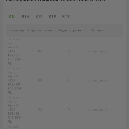
R15
R16
R17
R18
R19
Типоразмер
Индекс нагрузки
Индекс скорости
Наличие
Hankook
Ventus
Prime 3
K125
86
V
Нет в наличии
185/55
R15 86V
XL
Hankook
Ventus
Prime 3
K125
88
H
Нет в наличии
185/60
R15 88H
XL
Hankook
Ventus
Prime 3
K125
92
V
Нет в наличии
185/65
R15 92V
XL
Hankook