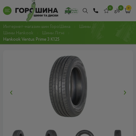
0
0
0
Интернет-магазин шин ГороШина
Шины
Шины Hankook
Шины Літні
Hankook Ventus Prime 3 K125