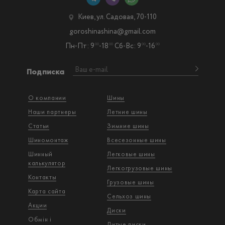
Киев, ул. Садовая, 70-110
goroshinashina@gmail.com
Пн-Пт: 9
-18
Сб-Вс: 9
-16
00
00
00
00
Подписка
О компании
Шины
Наши партнеры
Летние шины
Статьи
Зимние шины
Шиномонтаж
Всесезонные шины
Шинный
Легковые шины
калькулятор
Легкогрузовые шины
Контакты
Грузовые шины
Карта сайта
Сельхоз шины
Акции
Диски
Обмін і
Литые диски