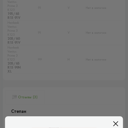
Ventus
Prime 3
91
V
Нет в наличии
K125
195/65
R15 91V
Hankook
Ventus
Prime 3
91
V
Нет в наличии
K125
205/60
R15 91V
Hankook
Ventus
Prime 3
K125
99
H
Нет в наличии
205/65
R15 99H
XL
Отзывы (3)
Степан
Проїздив пів сезону, можу сказати, що гума за їздовими
якостями - хороша, ямки та нерівності добре поглинає,