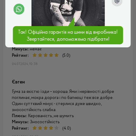
Приємно здивований якістю шин. Їх вже не можна
порівнювати з тими шинами які йшли в первичній
комплектації з автосалону. Ніякого додаткового шуму
вони не створюють, також шини мають гарний баланс
між мягкістю та жорсткістю. Та непогано тримають
дорогу, особливо це відчутно на поворотах у дощову
Так! Офіційна гарантія на шини від виробника!
погоду.
Звертайтеся, допоможемо підібрати!
Плюсы:
Гарне зчеплення з дорожним полотном, тихі
Минусы:
немає
Рейтинг:
(5.0)
04.07.2024, 10:38
Євген
Гума за якістю їзди – хороша. Ями і нерівності добре
поглинає, мокра дорога і по багнюці теж все добре.
Один суттєвий мінус - стерлися дуже швидко,
зносостійкість слабка.
Плюсы:
Керованість, не шумить
Минусы:
Зносостійкість
Рейтинг:
(4.0)