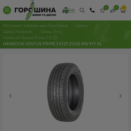
0
0
0
Интернет-магазин шин ГороШина
Шины
Шины Hankook
Шины Літні
Hankook Ventus Prime 3 K125
HANKOOK VENTUS PRIME 3 K125 215/55 R16 97Y XL