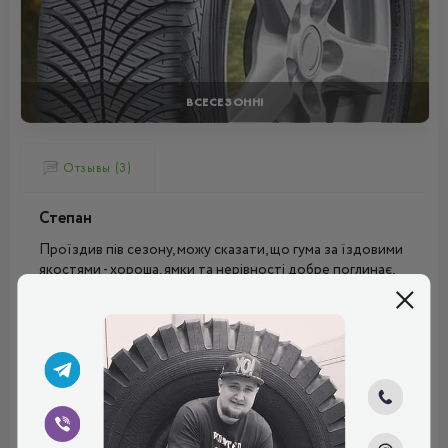
ВСЕСЕЗОННІ
Отзывы (3)
Степан
Проїздив пів сезону, можу сказати, що гума за їздовими
якостями - хороша, ямки та нерівності добре поглинає,
мокра дорога - відмінно, по бруду теж добре йде!
Плюсы:
М'якість, стійкість, витрата палива
Рейтинг:
(5.0)
29.07.2024, 08:04
Денис