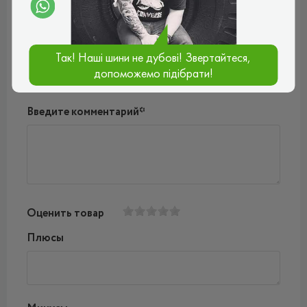
Ваш e-mail*
Так! Наші шини не дубові! Звертайтеся,
допоможемо підібрати!
Введите комментарий*
Оценить товар
Плюсы