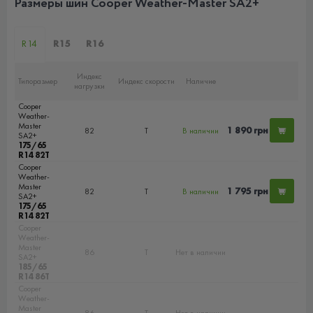
Размеры шин Cooper Weather-Master SA2+
R14
R15
R16
Индекс
Типоразмер
Индекс скорости
Наличие
нагрузки
Cooper
Weather-
Master
1 890 грн
82
T
В наличии
SA2+
175/65
R14 82T
Cooper
Weather-
Master
1 795 грн
82
T
В наличии
SA2+
175/65
R14 82T
Cooper
Weather-
Master
86
T
Нет в наличии
SA2+
185/65
R14 86T
Cooper
Weather-
Master