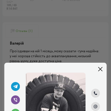
86
T
Нет в наличии
SA2+
185/65
R14 86T
Отзывы (1)
Валерій
Проїздивши на ній 1 місяць, можу сказати - гума надійна:
у неї хороша стійкість до аквапланування, низький
рівень шуму, дуже доступна ціна.
Рейтинг:
(5.0)
Плюсы:
​​Низький шум, стійкість до аквапланування, ціна
15.10.2024, 13:22
Написать комментарий
Имя*