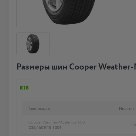
Размеры шин Cooper Weather-M
R18
Типоразмер
Индекс н
Cooper Weather-Master Ice 600
10
225/60 R18 100T