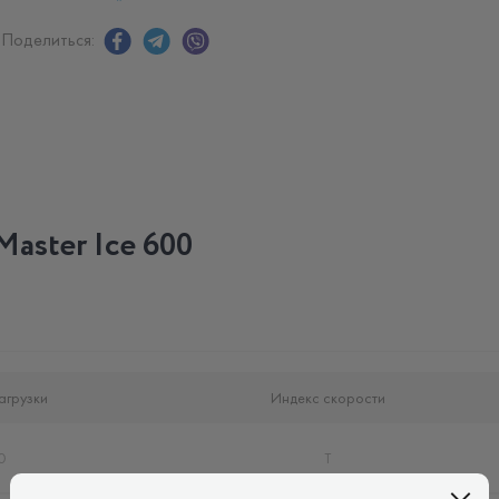
Поделиться:
aster Ice 600
агрузки
Индекс скорости
0
T