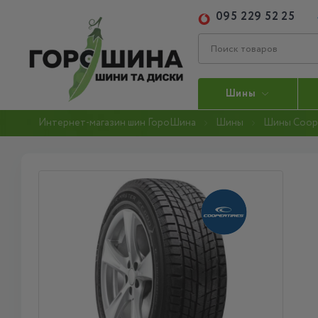
095 229 52 25
Шины
Интернет-магазин шин ГороШина
Шины
Шины Coop