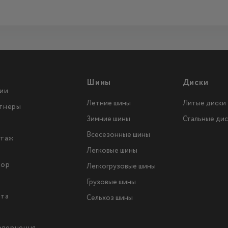
Шины
Диски
ии
Летние шины
Литые диски
тнеры
Зимние шины
Стальные дис
Всесезонные шины
таж
Легковые шины
тор
Легкогрузовые шины
ы
Грузовые шины
йта
Сельхоз шины