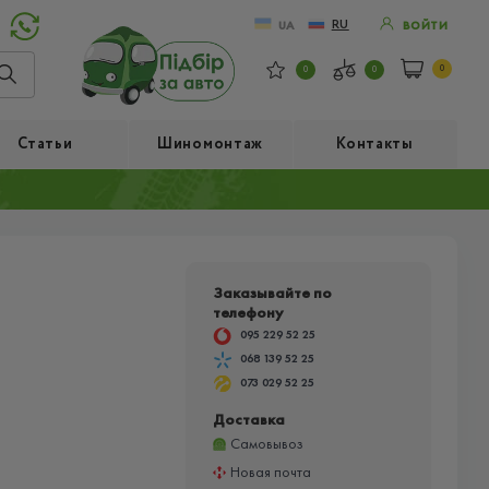
RU
UA
ВОЙТИ
0
0
0
Статьи
Шиномонтаж
Контакты
Заказывайте по
телефону
095 229 52 25
068 139 52 25
073 029 52 25
Доставка
Самовывоз
Новая почта