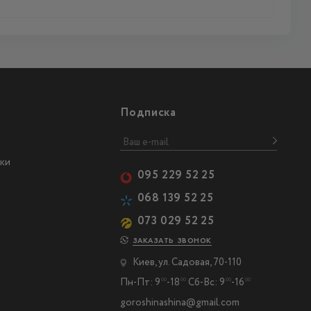
Подписка
ки
095 229 52 25
068 139 52 25
073 029 52 25
ЗАКАЗАТЬ ЗВОНОК
Киев, ул. Садовая, 70-110
Пн-Пт: 9
-18
Сб-Вс: 9
-16
00
00
00
00
goroshinashina@gmail.com