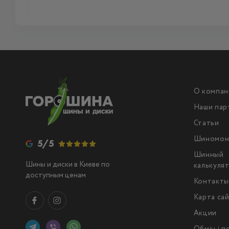
О компан
Наши пар
Статьи
Шиномон
5/5
Шинный
Шины и диски в Киеве по
калькуля
доступным ценам
Контакт
Карта са
Акции