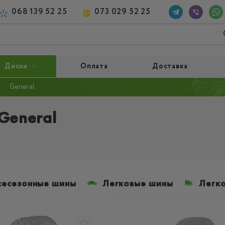
068 139 52 25
073 029 52 25
Диски
Оплата
Доставка
General
General
сесезонные шины
Легковые шины
Легк