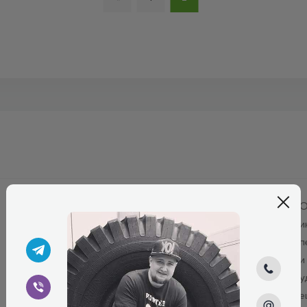
Удобно, быстро, практично. Цена и наличие
О
актуальны. Заказ оформляется и готов к
и
выдаче (брал самовывоз) в течении часа. Цена
п
ниже среднерыночной и еще кулечки в
и
подарок!
у
е