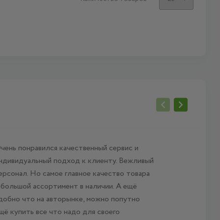
чень понравился качественный сервис и
Пользу
ндивидуальный подход к клиенту. Вежливый
лет, вс
ерсонал. Но самое главное качество товара
 большой ассортимент в наличии. А ещё
добно что на авторынке, можно попутно
щё купить все что надо для своего