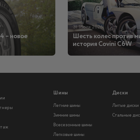
31 Июля 2026
4 – новое
Шесть колес против м
история Covini C6W
Шины
Диски
ии
Летние шины
Литые диски
тнеры
Зимние шины
Стальные дис
Всесезонные шины
таж
Легковые шины