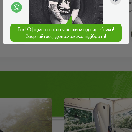
ж
р
Так! Офіційна гарантія на шини від виробника!
Станислав Куценко
Звертайтеся, допоможемо підібрати!