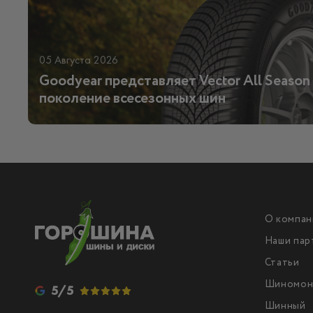
05 Августа 2026
Goodyear представляет Vector All Season 
поколение всесезонных шин
О компан
Наши пар
Статьи
Шиномон
5/5
Шинный