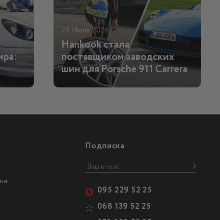
29 Июля 2026
Hankook стала
ира:
поставщиком заводских
шин для Porsche 911 Carrera
Подписка
ки
095 229 52 25
068 139 52 25