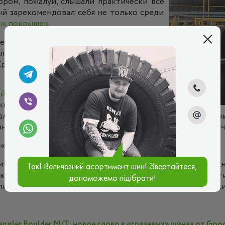
тором, пожалуй, слышали практически все
й зарекомендовал себя не только среди
ых покрышек
.
превзошли все возможные ожидания. Они
личного грузового транспорта, которые
 Среди них можем отметить
Amberstone
,
ой
или
сельскохозяйственной
техники, то
акие бренды как
Marcher
и
Neumaster
. Они
для самой разной техники, а также широким модельн
лавное, все они обладают повышенными показателями про
но не стоит боятся китайских шин.
тая шагнула далеко вперёд и теперь её вряд ли мож
Так! Величезний асортимент шин! Звертайтеся,
 качественные шины и продают их по низкой стоимости
допоможемо підібрати!
лись при выборе покрышек и с опаской поглядывали на ки
ngler Boulder M/T: новое слово в «грязевых» шинах от Good