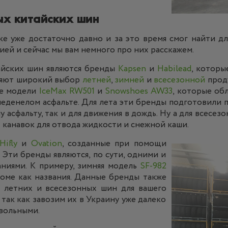
х китайских шин
е уже достаточно давно и за это время смог найти дл
ией и сейчас мы вам немного про них расскажем.
айских шин являются бренды
Kapsen
и
Habilead
, которы
вляют широкий выбор
летней
,
зимней
и
всесезонной
прод
ые модели
IceMax RW501
и
Snowshoes AW33
, которые об
оледенелом асфальте. Для лета эти бренды подготовили
у асфальту, так и для движения в дождь. Ну а для всесе
 канавок для отвода жидкости и снежной каши.
Hifly
и
Ovation
, созданные при помощи
 Эти бренды являются, по сути, одними и
ниями. К примеру, зимняя модель
SF-982
оме как названия. Данные бренды также
и летних и всесезонных шин для вашего
 так как завозим их в Украину уже далеко
овольными.