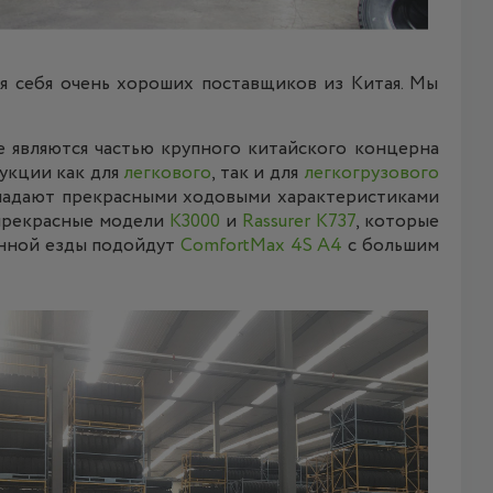
я себя очень хороших поставщиков из Китая. Мы
е являются частью крупного китайского концерна
укции как для
легкового
, так и для
легкогрузового
ладают прекрасными ходовыми характеристиками
 прекрасные модели
K3000
и
Rassurer K737
, которые
зонной езды подойдут
ComfortMax 4S A4
с большим