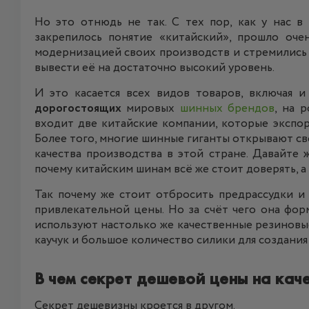
Но это отнюдь не так. С тех пор, как у нас 
закрепилось понятие «китайский», прошло оче
модернизацией своих производств и стремились 
вывести её на достаточно высокий уровень.
И это касается всех видов товаров, включая 
дорогостоящих
мировых
шинных брендов
, на 
входит две китайские компании, которые экспо
Более того, многие шинные гиганты открывают сво
качества производства в этой стране. Давайте 
почему китайским шинам всё же стоит доверять, а
Так почему же стоит отбросить предрассудки и
привлекательной цены. Но за счёт чего она фо
используют настолько же качественные резиновы
каучук и большое количество силики для создани
В чем секрет дешевой цены на кач
Секрет дешевизны кроется в другом.