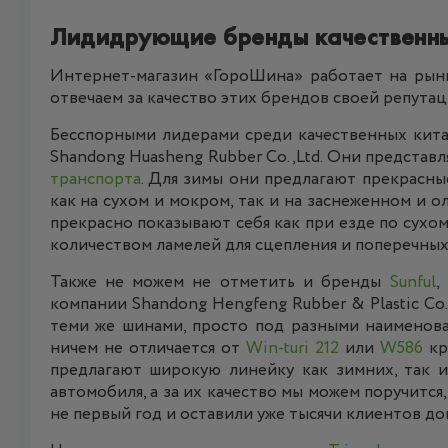
Лидидрующие бренды качественны
Интернет-магазин «ГороШина» работает на рынк
отвечаем за качество этих брендов своей репутац
Бесспорными лидерами среди качественных кит
Shandong Huasheng Rubber Co.,Ltd. Они предста
транспорта
. Для зимы они предлагают прекрасн
как на сухом и мокром, так и на заснеженном и 
прекрасно показывают себя как при езде по сухом
количеством ламелей для сцепления и поперечных
Также не можем не отметить и бренды
Sunful
,
компании Shandong Hengfeng Rubber & Plastic Co.
теми же шинами, просто под разными наименова
ничем не отличается от
Win-turi 212
или
W586
кр
предлагают широкую линейку как зимних, так 
автомобиля, а за их качество мы можем поручится,
не первый год и оставили уже тысячи клиентов д