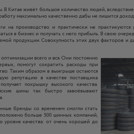
ы. В Китае живёт большое количество людей, вследствие
 работу максимально качественно дабы не лишится доход
оги на производство и практически не практикуются 
ться в бизнес и получать с него прибыль. В свою очеред
ваемой продукции. Совокупность этих двух факторов и 
 оптимизации всего и вся. Они постоянно
первых, помогут сократить расходы при
ство. Таким образом в выигрыше остаются
ошую репутацию в качестве поставщика
получает покрышку высокого качества.
айские шины так быстро завоёвывают
а.
инные бренды со временем смогли стать
сположено больше 500 шинных компаний,
о уровня качества: от очень хорошей до