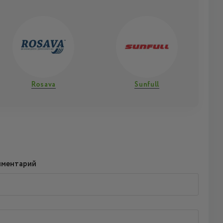
Rosava
Sunfull
мментарий