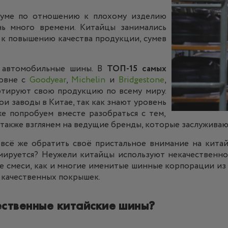
в уме по отношению к плохому изделию
нь много времени. Китайцы занимались
к повышению качества продукции, сумев
и автомобильные шины. В
ТОП-15 самых
ровне с
Goodyear
,
Michelin
и
Bridgestone
,
ртируют свою продукцию по всему миру.
и заводы в Китае, так как знают уровень
же попробуем вместе разобраться с тем,
 также взглянем на ведущие бренды, которые заслуживаю
 всё же обратить своё пристальное внимание на китай
рмируется? Неужели китайцы используют некачественно
е смеси, как и многие именитые шинные корпорации из 
я качественных покрышек.
ественные китайские шины?