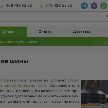
068 139 52 25
073 029 52 25
Диски
Оплата
Доставка
ифы про китайские шины
кие шины
тпугивают все товары, на которых стоит
я и
автомобильных шин
. Автолюбители
ясь в их надлежащем качестве. И это при
 изделия достаточно демократичную цену.
ные деньги они получат товар низкого