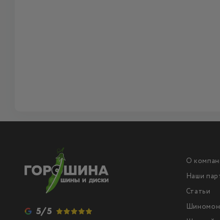
О компан
Наши пар
Статьи
Шиномон
5/5