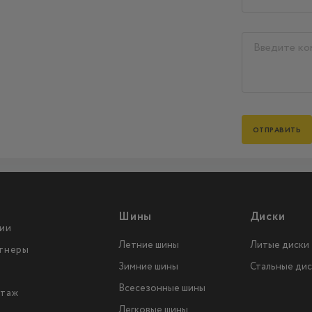
Шины
Диски
ии
Летние шины
Литые диски
тнеры
Зимние шины
Стальные дис
Всесезонные шины
таж
Легковые шины