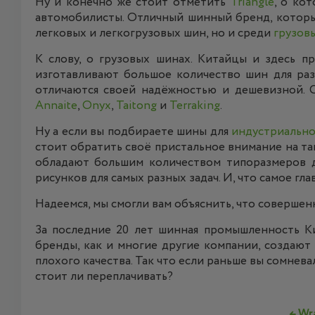
Ну и конечно же стоит отметить
Triangle
, о ко
автомобилисты. Отличный шинный бренд, которы
легковых и легкогрузовых шин, но и среди
грузов
К слову, о грузовых шинах. Китайцы и здесь 
изготавливают большое количество шин для раз
отличаются своей надёжностью и дешевизной.
Annaite
,
Onyx
,
Taitong
и
Terraking
.
Ну а если вы подбираете шины для
индустриальн
стоит обратить своё пристальное внимание на т
обладают большим количеством типоразмеров 
рисунков для самых разных задач. И, что самое г
Надеемся, мы смогли вам объяснить, что совершен
За последние 20 лет шинная промышленность Ки
бренды, как и многие другие компании, создают
плохого качества. Так что если раньше вы сомнева
стоит ли переплачивать?
←
Wra