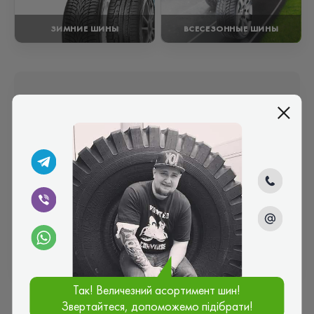
ЗИМНИЕ ШИНЫ
ВСЕСЕЗОННЫЕ ШИНЫ
Бренды
Шины
Диски
Все бренды
Goodyear
Michelin
Continental
Так! Величезний асортимент шин!
Звертайтеся, допоможемо підібрати!
Комментарии