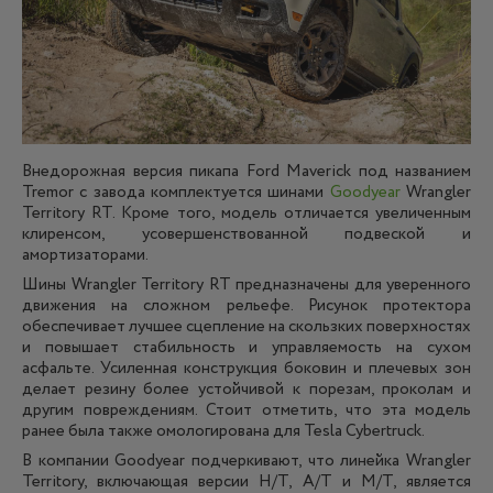
Внедорожная версия пикапа Ford Maverick под названием
Tremor с завода комплектуется шинами
Goodyear
Wrangler
Territory RT. Кроме того, модель отличается увеличенным
клиренсом, усовершенствованной подвеской и
амортизаторами.
Шины Wrangler Territory RT предназначены для уверенного
движения на сложном рельефе. Рисунок протектора
обеспечивает лучшее сцепление на скользких поверхностях
и повышает стабильность и управляемость на сухом
асфальте. Усиленная конструкция боковин и плечевых зон
делает резину более устойчивой к порезам, проколам и
другим повреждениям. Стоит отметить, что эта модель
ранее была также омологирована для Tesla Cybertruck.
В компании Goodyear подчеркивают, что линейка Wrangler
Territory, включающая версии H/T, A/T и M/T, является