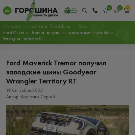
0
0
0
Интернет-магазин шин ГороШина
Блог
Ford Maverick Tremor получил заводские шины Goodyear
Wrangler Territory RT
Ford Maverick Tremor получил
заводские шины Goodyear
Wrangler Territory RT
19 Сентября 2025
Автор: Колесник Сергей