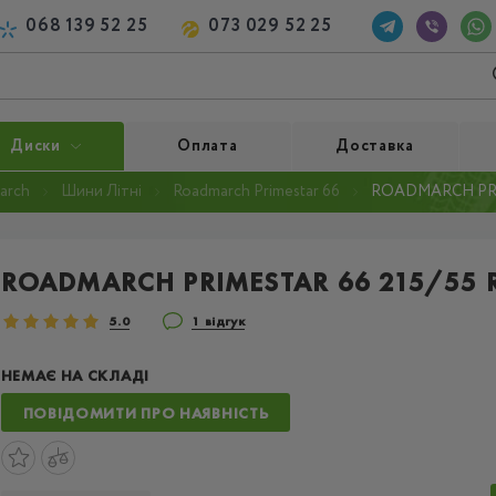
068 139 52 25
073 029 52 25
Диски
Оплата
Доставка
arch
Шини Літні
Roadmarch Primestar 66
ROADMARCH PRIM
ROADMARCH PRIMESTAR 66 215/55 
5.0
1 відгук
НЕМАЄ НА СКЛАДІ
ПОВІДОМИТИ ПРО НАЯВНІСТЬ