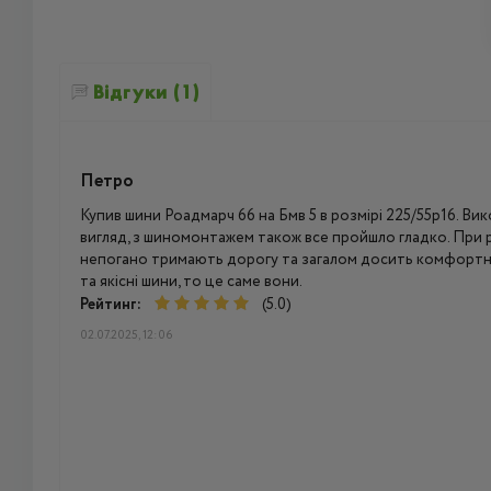
Відгуки (1)
Петро
Купив шини Роадмарч 66 на Бмв 5 в розмірі 225/55р16. Вик
вигляд, з шиномонтажем також все пройшло гладко. При ру
непогано тримають дорогу та загалом досить комфортно
та якісні шини, то це саме вони.
Рейтинг:
(5.0)
02.07.2025, 12:06