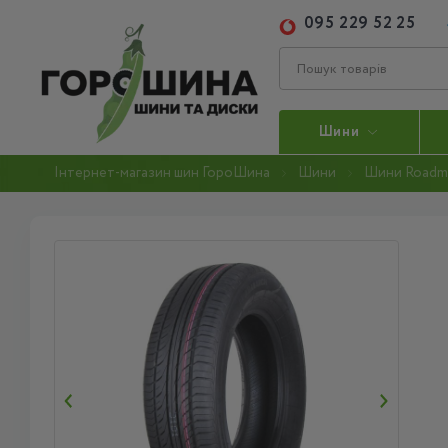
095 229 52 25
Шини
Інтернет-магазин шин ГороШина
Шини
Шини Roadm