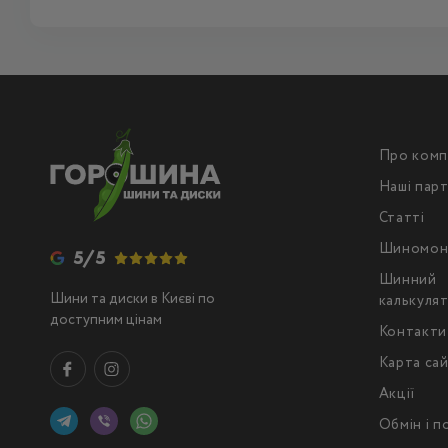
Про комп
Наші пар
Статті
Шиномон
5/5
Шинний
Шини та диски в Києві по
калькуля
доступним цінам
Контакти
Карта са
Акції
Обмін і 