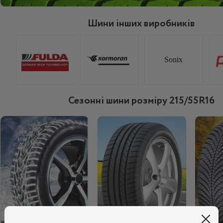
Шини інших виробників
Sonix
Сезонні шини розміру 215/55R16