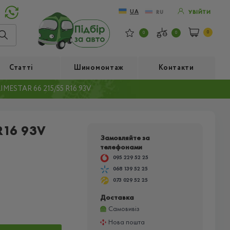
UA
RU
УВІЙТИ
0
0
0
Статті
Шиномонтаж
Контакти
ESTAR 66 215/55 R16 93V
R16 93V
Замовляйте за
телефонами
095 229 52 25
068 139 52 25
073 029 52 25
Доставка
Самовивіз
Нова пошта