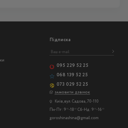
Підписка
ски
095 229 52 25
068 139 52 25
073 029 52 25
ЗАМОВИТИ ДЗВІНОК
Київ, вул. Садова, 70-110
Пн-Пт: 9
-18
Сб-Нд: 9
-16
00
00
00
00
goroshinashina@gmail.com