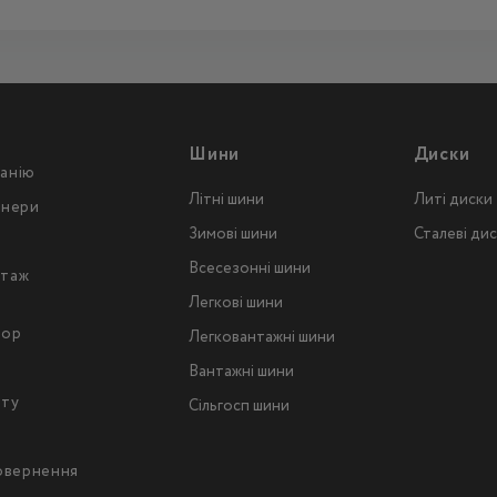
Шини
Диски
анію
Літні шини
Литі диски
тнери
Зимові шини
Сталеві ди
Всесезонні шини
таж
Легкові шини
тор
Легковантажнi шини
Вантажнi шини
йту
Сільгосп шини
повернення