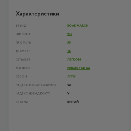
Характеристики
БРЕНД
ROADMARCH
ШИРИНА
215
ПРОФІЛЬ
55
ДІАМЕТР
16
СЕГМЕНТ
ЛЕГКОВІ
МОДЕЛЬ
PRIMESTAR 66
СЕЗОН
ЛІТНІ
ІНДЕКС НАВАНТАЖЕННЯ
93
ІНДЕКС ШВИДКОСТІ
V
КРАЇНА
КИТАЙ