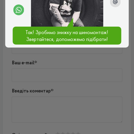
Поки немає коментарів
Написати коментар
Так! Зробимо знижку на шиномонтаж!
Ім'я*
Звертайтеся, допоможемо підібрати!
Ваш e-mail*
Введіть коментар*