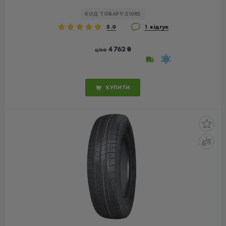
КОД ТОВАРУ:
21082
5.0
1 відгук
4 762 ₴
ціна
КУПИТИ