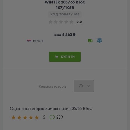
WINTER 205/65 R16C
107/105R
КОД ТОВАРУ:
635
0.0
4 463 ₴
ціна
СЕРБІЯ
КУПИТИ
Кількість товарів
Оцініть категорію Зимові шини 205/65 R16С
5
239