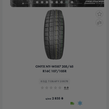
ONYX NY-W587 205/65
R16C 107/105R
КОД ТОВАРУ:
29978
0.0
2 835 ₴
ціна