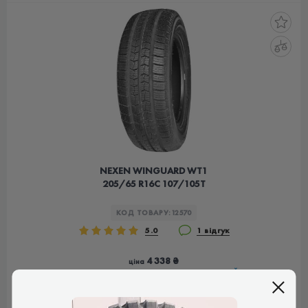
NEXEN WINGUARD WT1
205/65 R16C 107/105T
КОД ТОВАРУ:
12570
5.0
1 відгук
4 338 ₴
ціна
КОРЕЯ