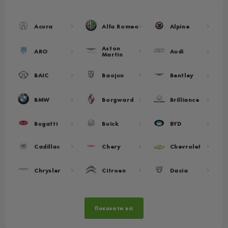
Acura
Alfa Romeo
Alpine
Aston
ARO
Audi
Martin
BAIC
Baojun
Bentley
BMW
Borgward
Brilliance
Bugatti
Buick
BYD
Cadillac
Chery
Chevrolet
Chrysler
Citroen
Dacia
Показати всі