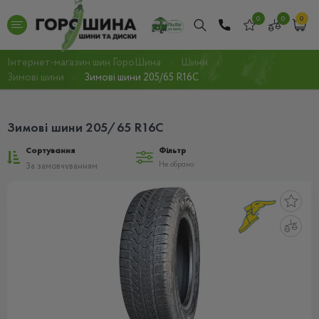
0
0
0
Інтернет-магазин шин ГороШина
Шини
Зимові шини
Зимові шини 205/65 R16С
Зимові шини 205/65 R16С
Сортування
Фільтр
Не обрано