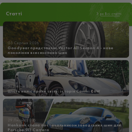
Статті
px Всі статті
05 Серпня 2026
Goodyear представляє Vector All Season 4 - нове
покоління всесезонних шин
31 Липня 2026
Шість коліс проти світу: історія Covini C6W
29 Липня 2026
Hankook стала постачальником заводських шин для
Porsche 911 Carrera