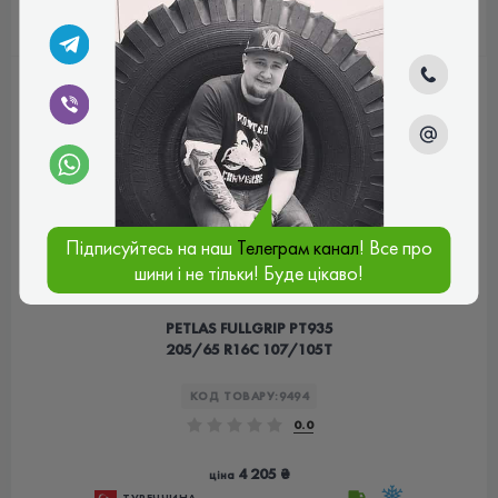
КУПИТИ
Підписуйтесь на наш
Телеграм канал
! Все про
шини і не тільки! Буде цікаво!
PETLAS FULLGRIP PT935
205/65 R16C 107/105T
КОД ТОВАРУ:
9494
0.0
4 205 ₴
ціна
ТУРЕЧЧИНА