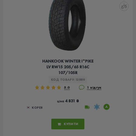
HANKOOK WINTER I*PIKE
LV RW15 205/65 R16C
107/105R
КОД ТОВАРУ:
12889
5.0
1 відгук
4 831 ₴
ціна
КОРЕЯ
КУПИТИ