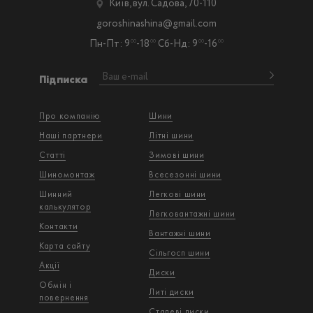
Київ, вул. Садова, 70-110
goroshinashina@gmail.com
Пн-Пт: 9
-18
Сб-Нд: 9
-16
00
00
00
00
Підписка
Про компанію
Шини
Наші партнери
Літні шини
Статті
Зимові шини
Шиномонтаж
Всесезонні шини
Шинний
Легкові шини
калькулятор
Легковантажнi шини
Контакти
Вантажнi шини
Карта сайту
Сільгосп шини
Акції
Диски
Обмін і
Литі диски
повернення
Сталеві диски