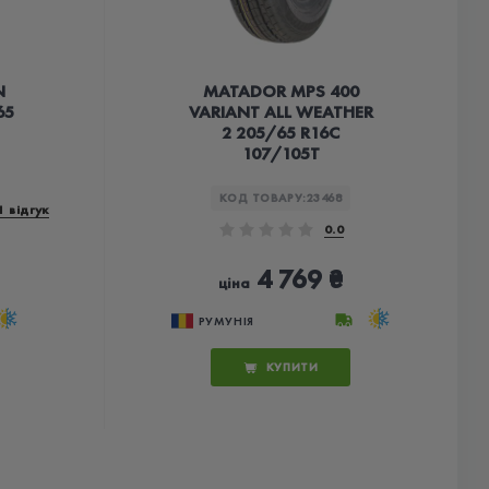
N
MATADOR MPS 400
65
VARIANT ALL WEATHER
2 205/65 R16C
107/105T
КОД ТОВАРУ:
23468
1 відгук
0.0
4 769 ₴
ціна
РУМУНІЯ
КУПИТИ