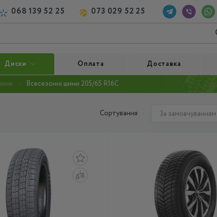
068 139 52 25
073 029 52 25
Диски
Оплата
Доставка
шини
Всесезонні шини 205/65 R16C
Сортування