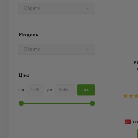
Обрати
Модель
Обрати
P
Ціна
від
до
ОК
ТУ