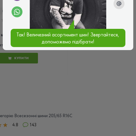
КОД ТОВАРУ:
6844
0.0
2 682 ₴
Так! Величезний асортимент шин! Звертайтеся,
ціна
допоможемо підібрати!
ИТАЙ
КУПИТИ
тегорію Всесезонні шини 205/65 R16C
4.8
143