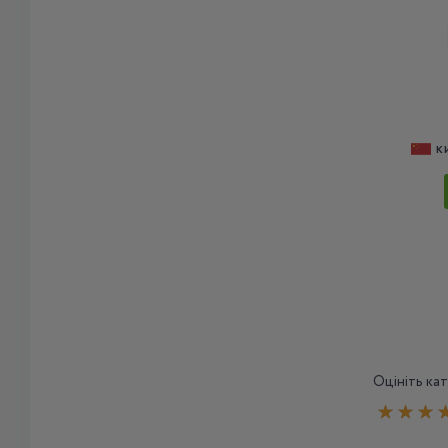
К
Оцініть ка