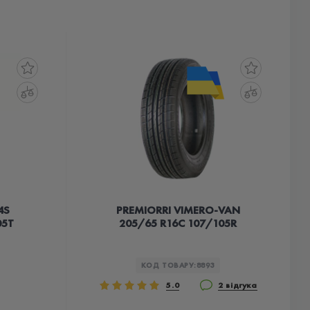
4S
PREMIORRI VIMERO-VAN
05T
205/65 R16C 107/105R
КОД ТОВАРУ:
8893
5.0
2 відгука