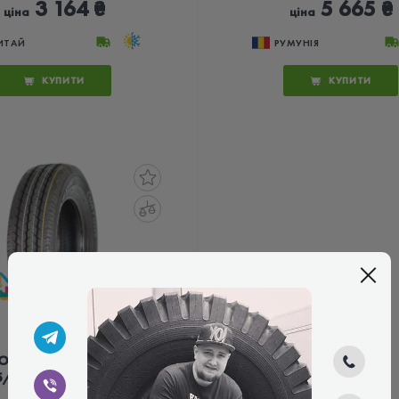
3 164 ₴
5 665 ₴
ціна
ціна
ИТАЙ
РУМУНІЯ
КУПИТИ
КУПИТИ
OVATION V-07AS
5/65 R16C 107/105T