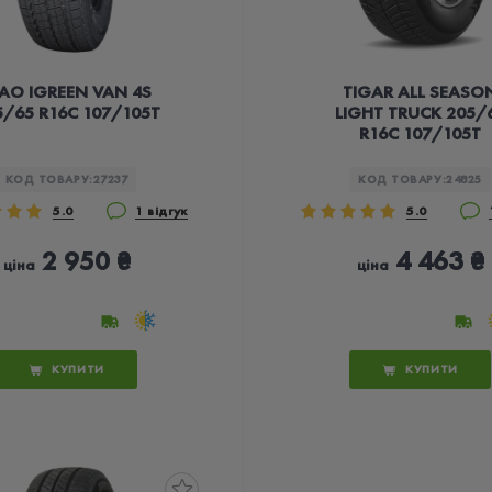
EAO IGREEN VAN 4S
TIGAR ALL SEASO
5/65 R16C 107/105T
LIGHT TRUCK 205/
R16C 107/105T
КОД ТОВАРУ:
27237
КОД ТОВАРУ:
24825
5.0
1 відгук
5.0
2 950 ₴
4 463 ₴
ціна
ціна
КУПИТИ
КУПИТИ