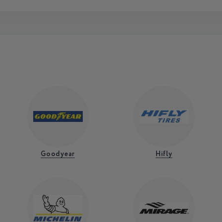
Goodyear
Hifly