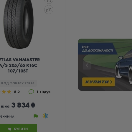
ETLAS VANMASTER
A/S 205/65 R16C
107/105T
КОД ТОВАРУ:
23225
5.0
1 відгук
3 834 ₴
ціна
РЕЧЧИНА
КУПИТИ