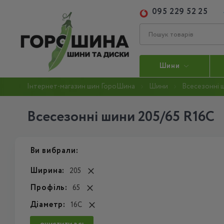
095 229 52 25
Шини
Інтернет-магазин шин ГороШина
Шини
Всесезонні 
Всесезонні шини 205/65 R16C
Ви вибрали:
Ширина:
205
Профіль:
65
Діаметр:
16C