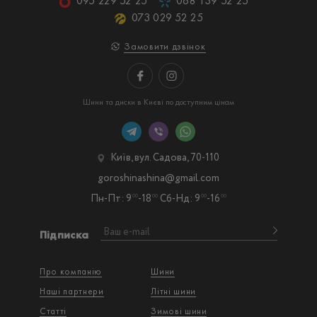
095 229 52 25
068 139 52 25
073 029 52 25
Замовити дзвінок
Шини та диски в Києві по доступним цінам
Київ, вул. Садова, 70-110
goroshinashina@gmail.com
Пн-Пт: 9
-18
Сб-Нд: 9
-16
00
00
00
00
Підписка
Про компанію
Шини
Наші партнери
Літні шини
Статті
Зимові шини