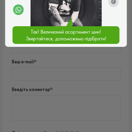
Поки немає коментарів
Написати коментар
Так! Величезний асортимент шин!
Ім'я*
Звертайтеся, допоможемо підібрати!
Ваш e-mail*
Введіть коментар*