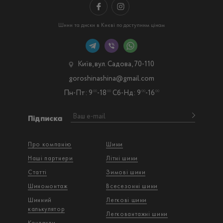
Шини та диски в Києві по доступним цінам
Київ, вул. Садова, 70-110
goroshinashina@gmail.com
Пн-Пт: 9
-18
Сб-Нд: 9
-16
00
00
00
00
Підписка
Про компанію
Шини
Наші партнери
Літні шини
Статті
Зимові шини
Шиномонтаж
Всесезонні шини
Шинний
Легкові шини
калькулятор
Легковантажнi шини
Контакти