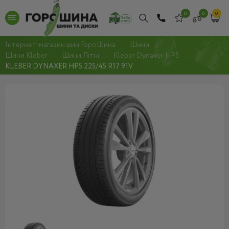
0
0
0
Інтернет-магазин шин ГороШина
Шини
Шини Kleber
Шини Літні
Kleber Dynaxer HP5
KLEBER DYNAXER HP5 225/45 R17 91V