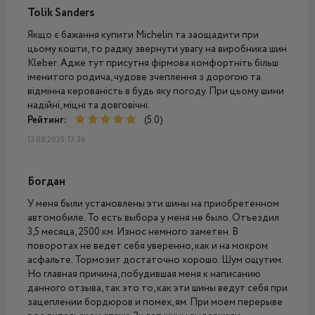
Tolik Sanders
Якщо є бажання купити Michelin та заощадити при
цьому кошти, то раджу звернути увагу на виробника шин
Kleber. Адже тут присутня фірмова комфортніть більш
іменитого родича, чудове зчеплення з дорогою та
відмінна керованість в будь яку погоду. При цьому шини
надійні, міцні та довговічні.
Рейтинг:
(5.0)
13.08.2025, 17:36
Богдан
У меня были установлены эти шины на приобретенном
автомобиле. То есть выбора у меня не было. Отъездил
3,5 месяца, 2500 км. Износ немного заметен. В
поворотах не ведет себя уверенно, как и на мокром
асфальте. Тормозит достаточно хорошо. Шум ощутим.
Но главная причина, побудившая меня к написанию
данного отзыва, так это то, как эти шины ведут себя при
зацеплении бордюров и помех, ям. При моем перерыве