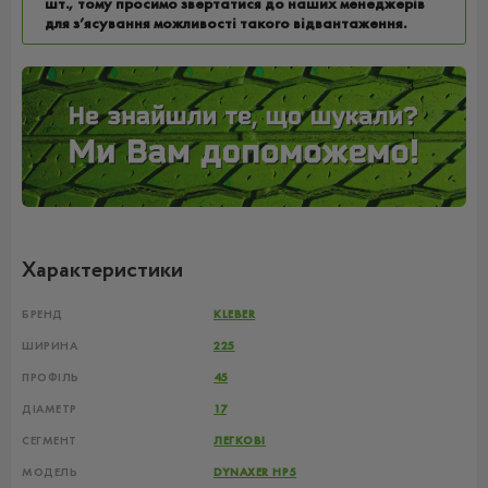
шт., тому просимо звертатися до наших менеджерів
для з’ясування можливості такого відвантаження.
Характеристики
БРЕНД
KLEBER
ШИРИНА
225
ПРОФІЛЬ
45
ДІАМЕТР
17
СЕГМЕНТ
ЛЕГКОВІ
МОДЕЛЬ
DYNAXER HP5