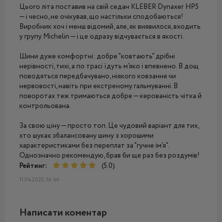
Цього літа поставив на свій седан KLEBER Dynaxer HP5
— і чесно, не очікував, що настільки сподобаються!
Виробник хоч і менш відомий, але, як виявилося, входить
у групу Michelin — і це одразу відчувається в якості.
Шини дуже комфортні: добре "ковтають" дрібні
нерівності, тихі, а по трасі їдуть м’яко і впевнено. В дощ
поводяться передбачувано, ніякого ковзання чи
нервовості, навіть при екстреному гальмуванні. В
поворотах теж тримаються добре — керованість чітка й
контрольована.
За свою ціну — просто топ. Це чудовий варіант для тих,
хто шукає збалансовану шину з хорошими
характеристиками без переплат за "гучне ім’я".
Однозначно рекомендую, брав би ще раз без роздумів!
Рейтинг:
(5.0)
11.04.2025, 16:46
Написати коментар