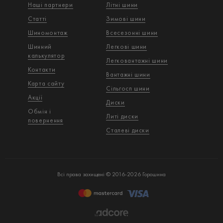
Наші партнери
Літні шини
Статті
Зимові шини
Шиномонтаж
Всесезонні шини
Шинний
Легкові шини
калькулятор
Легковантажнi шини
Контакти
Вантажнi шини
Карта сайту
Сільгосп шини
Акції
Диски
Обмін і
Литі диски
повернення
Сталеві диски
Всі права захищені © 2016-2026 Горошина