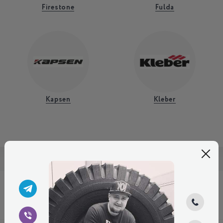
Firestone
Fulda
Kapsen
Kleber