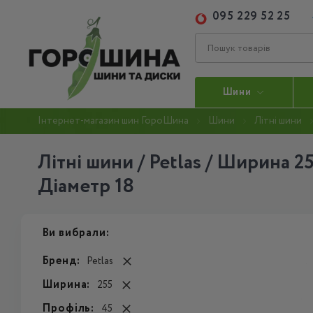
095 229 52 25
Шини
Інтернет-магазин шин ГороШина
Шини
Літні шини
Літні шини / Petlas / Ширина 25
Діаметр 18
Ви вибрали:
Бренд:
Petlas
Ширина:
255
Профіль:
45