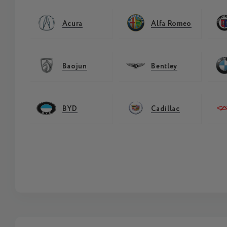
Acura
Alfa Romeo
Baojun
Bentley
BYD
Cadillac