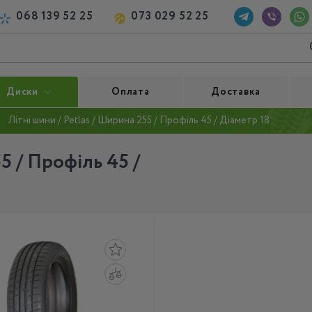
068 139 52 25
073 029 52 25
Диски
Оплата
Доставка
Літні шини / Petlas / Ширина 255 / Профіль 45 / Діаметр 18
5 / Профіль 45 /