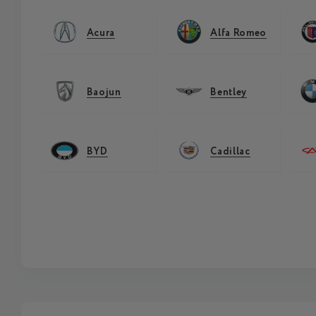
Acura
Alfa Romeo
Baojun
Bentley
BYD
Cadillac