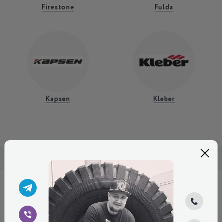
Firestone
Fulda
Kapsen
Kleber