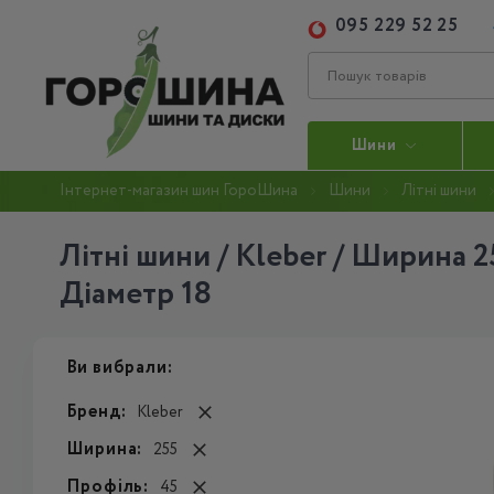
095 229 52 25
Шини
Інтернет-магазин шин ГороШина
Шини
Літні шини
Літні шини / Kleber / Ширина 2
Діаметр 18
Ви вибрали:
Бренд:
Kleber
Ширина:
255
Профіль:
45