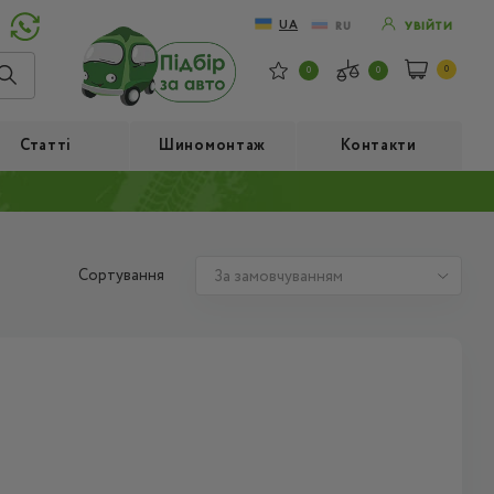
UA
RU
УВІЙТИ
0
0
0
Статті
Шиномонтаж
Контакти
Сортування