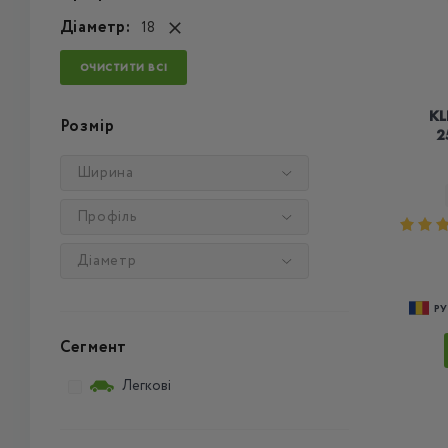
Діаметр:
18
ОЧИСТИТИ ВСІ
KL
Розмір
2
Ширина
Профіль
Діаметр
Р
Сегмент
Легкові