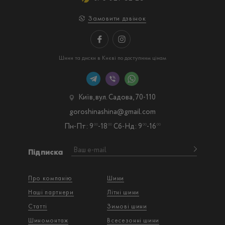
Замовити дзвінок
Шини та диски в Києві по доступним цінам
Київ, вул. Садова, 70-110
goroshinashina@gmail.com
Пн-Пт: 9
-18
Сб-Нд: 9
-16
00
00
00
00
Підписка
Про компанію
Шини
Наші партнери
Літні шини
Статті
Зимові шини
Шиномонтаж
Всесезонні шини