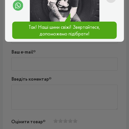
Поки немає коментарів
Написати коментар
Ім'я*
Так! Наші шини свіжі! Звертайтеся,
допоможемо підібрати!
Ваш e-mail*
Введіть коментар*
Оцінити товар*